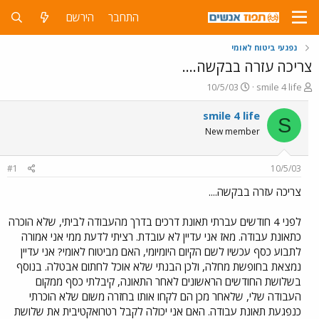
התחבר
הירשם
נפגעי ביטוח לאומי
צריכה עזרה בבקשה....
פ
פ
10/5/03
smile 4 life
ו
ו
ת
ר
smile 4 life
S
ח
ס
New member
ה
ם
נ
ב
ו
ת
#1
10/5/03
ש
א
א
ר
צריכה עזרה בבקשה....
י
ך
לפני 4 חודשים עברתי תאונת דרכים בדרך מהעבודה לביתי, שלא הוכרה
כתאונת עבודה. מאז אני עדיין לא עובדת. רציתי לדעת ממי אני אמורה
לתבוע כסף עכשיו לשם הקיום היומיומי, האם מביטוח לאומי? אני עדיין
נמצאת בחופשת מחלה, ולכן הבנתי שלא אוכל לחתום אבטלה. בנוסף
בשלושת החודשים הראשונים לאחר התאונה, קיבלתי כסף ממקום
העבודה שלי, שלאחר מכן הם לקחו אותו בחזרה משום שלא הוכרתי
כנפגעת תאונת עבודה. האם אני יכולה לקבל רטרואקטיבית את שלושת