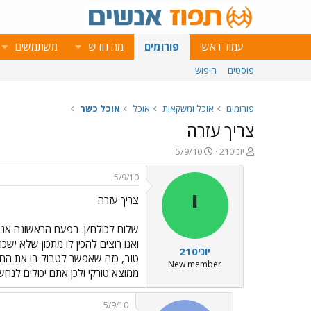
עמוד ראשי
פורומים
מה חדש
משתמשים
פוסטים
חיפוש
פורומים
אוכל ומשקאות
אוכל
אוכל כשר
צריך עזרה
פ
פ
יוני210
5/9/10
ו
ו
ת
ר
5/9/10
ח
ס
י
צריך עזרה
ה
ם
נ
ב
ו
ת
ש
א
ואנו רוצים להכין לו מתכון שלא ישכ
יוני210
א
ר
י
New member
ממוצא טורקי ולכן אתם יכולים לנח
ך
5/9/10