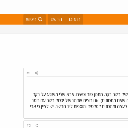
התחבר
הירשם
חיפוש
#1
לנו בבית ואנו זקוקים לעזרתכם. 1- נשמח לקבל מתכון לתבשיל בשר בקר. מתכון טוב וטעים. אבא שלי משוגע על בקר
מה שאנו מתכוונים). אנו רוצים שהתבשיל יכלול בשר עם רוטב
ל בו את החלה ושהבשר יהיה מענג... משהו כמו חמין אך לא נגיש חמין בערב חג. 2- נשמח לעצה ומתכונים לסלטים ותוספות ליד הבשר. יש לציין כי אבי
#2