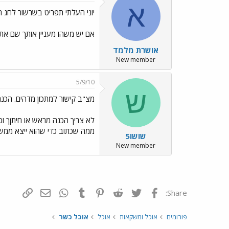
א
יוני העלתי תפריט בשרשור לחג ת
אם יש משהו מעניין אותך שם אתן 
אושרת מלמד
New member
5/9/10
ש
מצ"ב קישור למתכון מדהים. הכנת
לא צריך הכנה מראש או חיתןך וכד
ממה שכתוב כדי שהוא ייצא ממש רך. אח"כ בתנ
שושו5
New member
פייסבוק
Twitter
Reddit
Pinterest
Tumblr
WhatsApp
דואר אלקטרונ
הוסף קי
Share:
פורומים
אוכל ומשקאות
אוכל
אוכל כשר