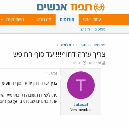
עמוד ראשי
פורומים
מה חדש
משתמשים
פוסטים
חיפוש
פורומים
מחשבים
פלאש
צריך עזרה דחוף!!! עד סוף החופש
פ
פ
11/8/01
talasaf
ו
ו
ת
ר
11/8/01
ח
ס
T
צריך עזרה דחוף!!! עד סוף החופש
ה
ם
נ
ב
ו
ת
ניתן לשלוח תשובה רק באי מייל ש
ש
א
את הבאנרים שבניתי ב: pront page??? תשובה דחוף רק לאי מייל שכתוב בתחילת ההודעה תודה....
talasaf
א
ר
י
New member
ך