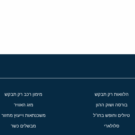
י
שור
הלוואות רק תבקש
מימון רכב רק תבקש
בורסה ושוק ההון
מזג האוויר
טיולים וחופש בחו"ל
משכנתאות וייעוץ מחזור
סלולארי
מבשלים כשר