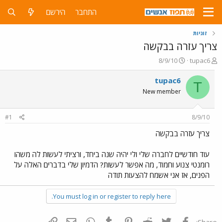
התחבר
הירשם
זוגיות
צריך עזרה בבקשה
פ
פ
8/9/10
tupac6
ו
ו
ת
ר
tupac6
T
ח
ס
New member
ה
ם
נ
ב
ו
ת
#1
8/9/10
ש
א
א
ר
צריך עזרה בבקשה
י
ך
עוד חודשיים לחברה שלי ולי יהיה שנה ביחד, ורציתי לעשות לה משהו
רומנטי צנוע וחמוד, מה אפשר לעשות? הדמיון שלי בדברים האלה על
הפנים, אז אני אשמח להצעות תודה
You must log in or register to reply here.
פייסבוק
Twitter
Reddit
Pinterest
Tumblr
WhatsApp
דואר אלקטרוני
הוסף קישור
Share: