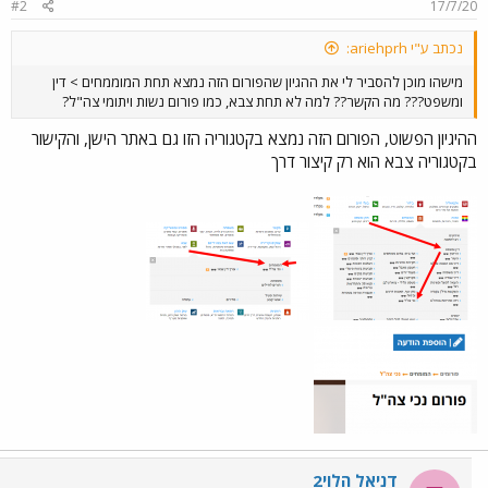
#2
17/7/20
s
:
נכתב ע"י ariehprh:
מישהו מוכן להסביר לי את ההגיון שהפורום הזה נמצא תחת המוממחים > דין
ומשפט??? מה הקשר?? למה לא תחת צבא, כמו פורום נשות ויתומי צה"ל?
ההיגיון הפשוט, הפורום הזה נמצא בקטגוריה הזו גם באתר הישן, והקישור
בקטגוריה צבא הוא רק קיצור דרך
דניאל הלוי2