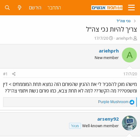
התחבר
הירשם
נכי צה"ל
צריך להיות נכי צה"ל
פ
פ
17/7/20
ariehprh
ו
ו
ת
ר
ariehprh
A
ח
ס
New member
ה
ם
נ
ב
ו
ת
#1
17/7/20
ש
א
א
ר
מישהו מוכן להסביר לי את ההגיון שהפורום הזה נמצא תחת המוממחים > דין
י
ומשפט??? מה הקשר?? למה לא תחת צבא, כמו פורום נשות ויתומי צה"ל?
ך
R
Purple Mushroom
e
a
c
arseny92
t
Well-known member
מנהל
i
o
n