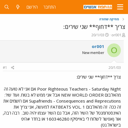
התחבר
הירשם
מוזיקה שחורה
צריך **דחוף** שני שירים:
פ
פ
20/1/03
or001
ו
ו
ת
ר
or001
O
ח
ס
New member
ה
ם
נ
ב
ו
ת
#1
20/1/03
ש
א
א
ר
צריך **דחוף** שני שירים:
י
ך
Poor Righteous Teachers - Saturday Night אם אני לא טועה זה
מהאלבום NEW WORLD ORDER אבל אני ממש לא בטוח. ועוד שיר:
Supafriends - Consequences and Reprecutions אם רושמים את
זה ככה
זה מהאלבום FATBEATS VOL. 1 למעשה, אני צריך את
האינסטרומנטל של השיר הזה, אבל גם השיר עצמו יהיה טוב.
רבה רבה,
אור (אפשר לשלוח לי באייסיקיו 160346280 או בחדר #היפ
בישראל.נט)