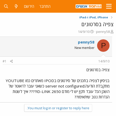
התחבר
הירשם
iPod, iPhone ו-iPad
צפיה בסרטונים
פ
פ
14/9/10
penny58
ו
ו
ת
ר
penny58
P
ח
ס
New member
ה
ם
נ
ב
ו
ת
#1
14/9/10
ש
א
א
ר
צפיה בסרטונים
י
ך
בניסיון לצפיה בתכנים של סירטונים בIPOD מאתרים כמו YOUTUBE
מתקבלת הודעה:server not configured כשאני עובר לראוטר של
השכן הכל עובד תקין יש לי מודם D-LINK 2650ו???? איך לשנות
הגדרות נטב שיתאימו??
You must log in or register to reply here.