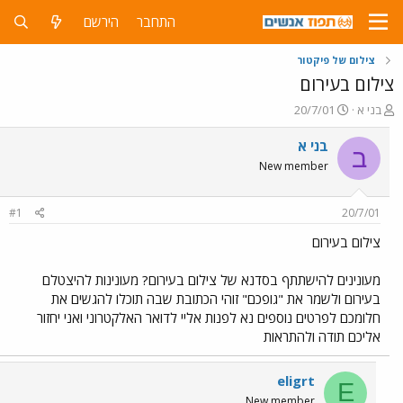
התחבר
הירשם
צילום של פיקטור
צילום בעירום
פ
פ
בני א
20/7/01
ו
ו
ת
ר
בני א
ב
ח
ס
New member
ה
ם
נ
ב
ו
ת
#1
20/7/01
ש
א
א
ר
צילום בעירום
י
ך
מעונינים להישתתף בסדנא של צילום בעירום? מעונינות להיצטלם
בעירום ולשמר את "גופכם" זוהי הכתובת שבה תוכלו להגשים את
חלומכם לפרטים נוספים נא לפנות אליי לדואר האלקטרוני ואני יחזור
אליכם תודה ולהתראות
eligrt
E
New member