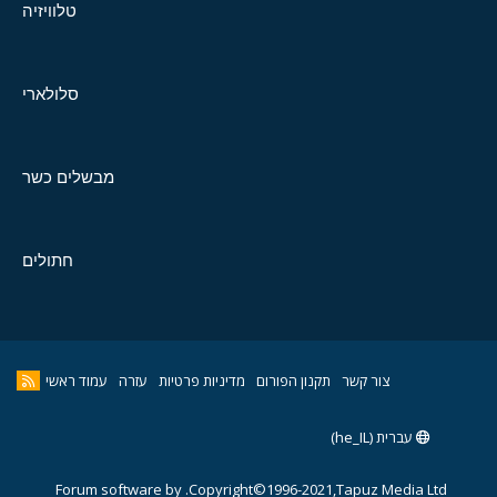
טלוויזיה
סלולארי
מבשלים כשר
חתולים
צור קשר
תקנון הפורום
מדיניות פרטיות
עזרה
עמוד ראשי
עברית (he_IL)
Forum software by
Copyright©1996-2021,Tapuz Media Ltd.