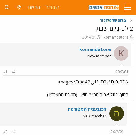
התחבר
הירשם
צילום של פיקטור
צולם ביום שבת
פ
פ
20/7/01
komandatore
ו
ו
ת
ר
komandatore
K
ח
ס
New member
ה
ם
נ
ב
ו
ת
#1
20/7/01
ש
א
א
ר
צולם ביום שבת ../images/Emo42.gif
י
ך
בחוף בתל אביב מתי שהוא... (תמונה מהארכיון)
הכובענית המטורפת
ה
New member
#2
20/7/01