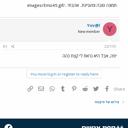
תמונה טובה ומעניינת.. אהבתי ../images/Emo45.gif
Yuv@l
Y
New member
#3
20/7/01
יפה, אבל היא נראת לי קצת כהה
You must log in or register to reply here.
פייסבוק
Twitter
Reddit
Pinterest
Tumblr
WhatsApp
דואר אלקטרוני
הוסף קישור
Share:
צילום של פיקטור