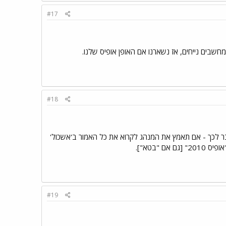
#17
#18
 לכך - אם תאמץ את המנהג לקרוא את כל האמור ב'אשכול'
2" [גם אם "בטא"].
#19