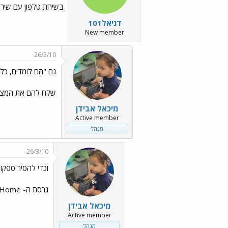
בשיחת טלפון עם שירו
דניאל101
New member
26/3/10
גם "הם לומדים, כל יום, משהו
שלח להם את המצ"ב
מיכאל אבידן
Active member
מנהל
26/3/10
וכדי להסיר ספקות . . .../.gif
גרסת ה- Home [למרות שרשום, לצידה, גם Student] נמכרת לכל מי דיכפין...
מיכאל אבידן
Active member
מנהל