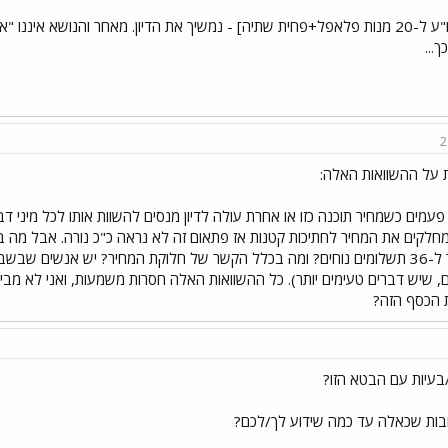
[שהם שו"ע ל-20 מנות פלאפל+פחית שתיה] - נמשיך את הדיון. מאחר והנושא איננ
ך...
2
 על ההשוואות האלה:
עמים כשמחיר תוכנה כזו או אחרת עולה לדיון מנסים להשוות אותו לכל מיני ד
לקים את המחיר לחתיכות קטנות אז פתאום זה לא נראה כ"כ נורה. אבל מה ב
המחיר ל-36 תשלומים נוחים? ומה בכלל הקשר של חלוקת המחיר? יש אנשים שב
, שיש דברים טעימים יותר). כל ההשוואות האלה חסרות משמעות, ואני לא מ
 הכסף הזה?
/בעיות עם הבטא הזו?
ובות שכאלה עד כמה שידוע לך/לכם?