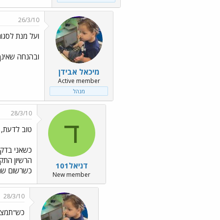
26/3/10
ועל מנת לסגור את כל
ובהנחה שאינך
מיכאל אבידן
Active member
מנהל
28/3/10
ד
טוב לדעת,
כשאני בדקת
הרשיון התקנ
דניאל101
כשרשום שמותר להתקין לעד 3 מחשבים, האם
New member
28/3/10
כש"תמצא" 400 ש"ח . . .../3.gif