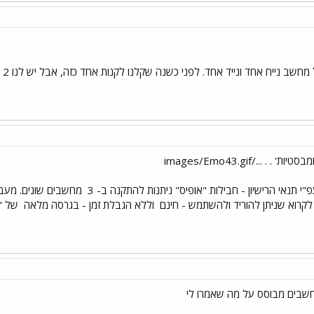
ד ונייד אחד. לפני כשנה שקלנו לקנות אחד כזה, אבל יש לנו 2 מחשבים נייחים, אז נשארנו אם האופן אופיס שלנו.
 .../images/Emo43.gif
"י תנאי הרישיון - חבילות "אופיס" ניתנות להתקנה ב- 3
מחשבים שונים. מעבר
קרוא שניתן להוריד ולהשתמש - חינם
וללא הגבלת זמן - בגרסה מלאה
של "אופיס 010
חשבים מבוסס על מה שאמרו לי