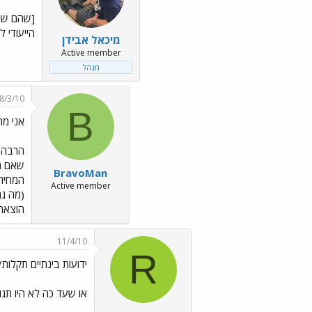
הייעודי לכ
מיכאל אבידן
Active member
מנהל
8/3/10
B
אני מת
הרבה פ
שאם מח
BravoMan
Active member
(מה גם
הוצאת
11/4/10
R
ידועות בינתיים תקלות
או שעד כה לא היו תג