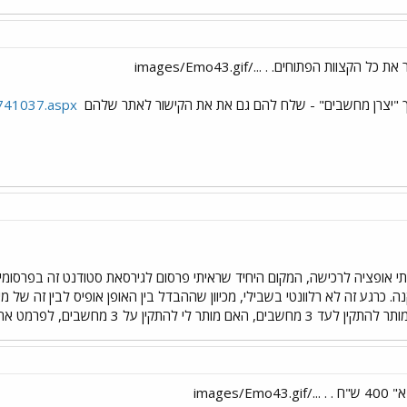
 הקצוות הפתוחים. . .../images/Emo43.gif
 "יצרן מחשבים" - שלח להם גם את את הקישור לאתר שלהם
8741037.aspx
י אופציה לרכישה, המקום היחיד שראיתי פרסום לגירסאת סטודנט זה בפרסומים
ה. כרגע זה לא רלוונטי בשבילי, מכיוון שההבדל בין האופן אופיס לבין זה של מ
 מותר לי להתקין על 3 מחשבים, לפרמט אחד מהם ולהתקין על אחר?
images/Emo4