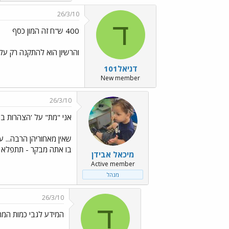
26/3/10
ד
400 ש"ח זה המון כסף
והרשיון הוא להתקנה רק על מחשב נייח אח
דניאל101
New member
26/3/10
אני "מת" על 'הצהרות בומבסטיות' . .
שאין מאחוריהן הרבה... עפ
בו אתה מבקר - תתפלא ל
מיכאל אבידן
Active member
מנהל
26/3/10
ד
המידע לגבי כמות המ