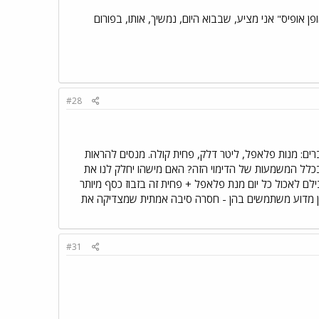
ו "אופן אופיס" אני מציע, שבבוא היום, נמשיך, אותו, בפורום
#28
ברים: מנות פלאפל, ליטר דלק, פחית קולה. מנסים להראות
כלל המשמעות של הדימוי הזה? האם מישהו יחלק לנו את
שבילם לאכול כל יום מנת פלאפל + פחית זה בזבוז כסף מיותר
בין מדוע משתמשים בהן - חסרה סיבה אמתית שמצדיקה את
#31