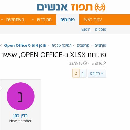
עמוד ראשי
פורומים
מה חדש
משתמשים
פוסטים
חיפוש
פורומים
מחשבים
תמיכה טכנית
אופן אופיס Open Office
פתיחת XLSX ב-OPEN OFFICE, אפשרי?
פ
פ
23/3/10
ilan316
ו
ו
הקודם
1
2
ת
ר
ח
ס
ה
ם
נ
ב
נ
ו
ת
ש
א
א
ר
י
נדין כהן
ך
New member