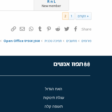
R n L
New member
הקודם
1
2
פייסבוק
Twitter
Reddit
Pinterest
Tumblr
WhatsApp
דואר אלקטרונ
הוסף קי
Share:
פורומים
מחשבים
תמיכה טכנית
אופן אופיס Open Office
האח הגדול
עגלת תינוקות
תעופה קלה