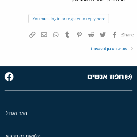
You must log in or register to reply here.
פייסבוק
Twitter
Reddit
Pinterest
Tumblr
WhatsApp
דואר אלקטרוני
הוסף קישור
Share:
סוגרים חשבון (זופאפנה)
האח הגדול
הלוואות רק תבקש