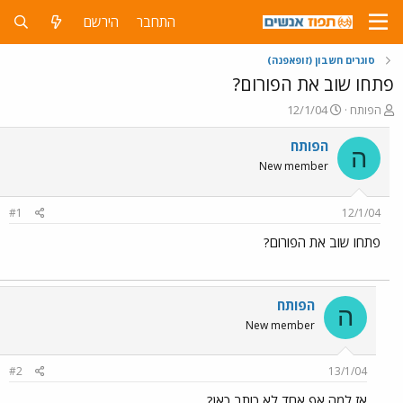
התחבר
הירשם
סוגרים חשבון (זופאפנה)
פתחו שוב את הפורום?
פ
פ
הפותח
12/1/04
ו
ו
ת
ר
הפותח
ה
ח
ס
New member
ה
ם
נ
ב
ו
ת
#1
12/1/04
ש
א
א
ר
פתחו שוב את הפורום?
י
ך
הפותח
ה
New member
#2
13/1/04
אז למה אף אחד לא כותב כאן?