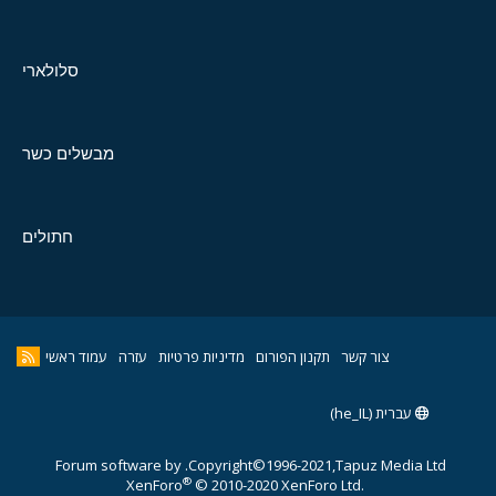
סלולארי
מבשלים כשר
חתולים
צור קשר
תקנון הפורום
מדיניות פרטיות
עזרה
עמוד ראשי
עברית (he_IL)
Forum software by
Copyright©1996-2021,Tapuz Media Ltd.
®
XenForo
© 2010-2020 XenForo Ltd.