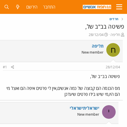
התחבר
הירשם
חרדים
פשיטה בב"ב של,
פ
פ
חליפה
28/12/04
ו
ו
ת
ר
חליפה
ח
ח
ס
New member
ה
ם
נ
ב
ו
ת
#1
28/12/04
ש
א
א
ר
פשיטה בב"ב של,
י
ך
מס הכנסה הם קבוצה של כמה אנשים,אין לי פרטים איפה הם ואצל מי
הם היו,מי שיש בידו פרטים שיעדכן
ישראליתישראלי
י
New member