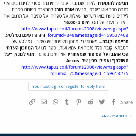
מגיעה להתארח
לאחר שכתבה, עיבדה ותירגמה ספרי ילדים רבים ואף
כתבה ספר אוטוביוגרפי, מגיעה
אורה מורג
להתארח בפורום ספרות
לילדים ונוער! בואו לשרשר שאלות על ספריה, על כתיבה, על תרגום ועוד
- אורה תענה על הכל
היום ב-16:00
.
http://www.tapuz.co.il/forums2008/viewmsg.aspx?
forumid=848&messageid=159537408
היה היו פעם גפילטע,
חריימה וקובה...
מאחורי כל מתכון משפחתי יש סיפור - גפילטע של
הסבתא, קובה סלק מזכיר את אמא ועוד... ספרו לנו על
המתכון העדתי
הכי אהוב ועל הסיפור שמאחוריו
ואולי תזכו בפרס -
מנוי למגזין "על
השולחן" ואפילו סכין של Arcos
http://www.tapuz.co.il/forums2008/viewmsg.aspx?
forumid=75&messageid=159618275
You must log in or register to reply here.
פייסבוק
Twitter
Reddit
Pinterest
Tumblr
WhatsApp
דואר אלקטרוני
הוסף קישור
Share:
הדור הבא - 24/7