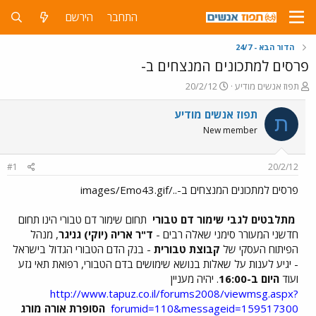
התחבר
הירשם
הדור הבא - 24/7
פרסים למתכונים המנצחים ב-
פ
פ
תפוז אנשים מודיע
20/2/12
ו
ו
ת
ר
תפוז אנשים מודיע
ת
ח
ס
New member
ה
ם
נ
ב
ו
ת
#1
20/2/12
ש
א
א
ר
פרסים למתכונים המנצחים ב-../images/Emo43.gif
י
ך
מתלבטים לגבי שימור דם טבורי
תחום שימור דם טבורי הינו תחום
חדשני המעורר סימני שאלה רבים -
ד"ר אריה (יוקי) גניגר
, מנהל
הפיתוח העסקי של
קבוצת טבורית
- בנק הדם הטבורי הגדול בישראל
- יגיע לענות על שאלות בנושא שימושים בדם הטבורי, רפואת תאי גזע
ועוד
היום ב-16:00
. יהיה מעניין
http://www.tapuz.co.il/forums2008/viewmsg.aspx?
forumid=110&messageid=159517300
הסופרת אורה מורג