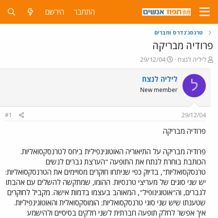
התחבר
הירשם
טרנסג'נדרס וחברים
פרודיה מבריקה
פ
פ
ליליה לנצח
29/12/04
ו
ו
ת
ר
ליליה לנצח
ל
ח
ס
New member
ה
ם
נ
ב
ו
ת
#1
29/12/04
ש
א
א
ר
פרודיה מבריקה
י
ך
פרודיה מבריקה על התיאוריה האוטוגינפילית ביחס לטרנסקסואליות.
הכותבת בוחרת לנתח את התופעה "הערצת גברים לנשים
טרנסקסואליות", בדיוק כפי שניתחו חוקרים מסויימים את הטרנסקסואליות:
יש שני סוגים של מעריצי טרנסיות. ההומו, שמתקשה להשלים עם אהבתו
לגברים, וה"אוטוגינופיל", המאוהב בעצמו בדמות אישה. מקביל לחוקרים
שטענתו שיש שני סוגי טרנסקסואליות: הומוסקסואלית והאוטוגינפיליות.
איך אפשר לחלק תופעה חברתית לשני חלקים בסיסיים ולהישמע