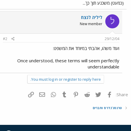
(כמעט) משכנע תוך כך...
ליליה לנצח
ל
New member
#2
29/12/04
ועוד משהו, אהבתי במיוחד את המשפט:
Once understood, these terms will seem perfectly
understandable
You must log in or register to reply here.
פייסבוק
Twitter
Reddit
Pinterest
Tumblr
WhatsApp
דואר אלקטרוני
הוסף קישור
Share:
טרנסג'נדרס וחברים