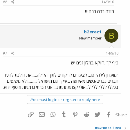
#8
14/9/10
תודה רבה רבה !!!
b2erez1
B
New member
#7
14/9/10
כייף לך...דווקא במלון גנים יש
"מועדון לילה" טוב לצעירים לריקודים לתוך הלילה......את הולכת להכיר
חברים גברים/נשים מאירופה בעיקר וגם מישראל ...........ולא משעמם
בכללללללללללל...אולי קצתתתתתת.... אני הכרתי גרמניות והסוף ידוע.
You must log in or register to reply here.
פייסבוק
Twitter
Reddit
Pinterest
Tumblr
WhatsApp
דואר אלקטרוני
הוסף קישור
Share:
טיפול בפסוריאזיס