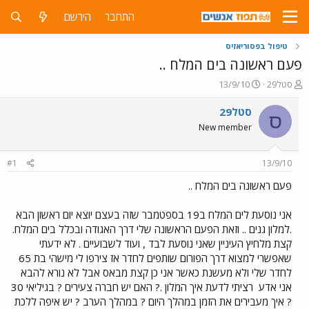
התחבר
הירשם
טיפול בפסוריאזיס
פעם ראשונה בים המלח ..
פ
פ
סטל29
13/9/10
ו
ו
ת
ר
סטל29
ס
ח
ס
New member
ה
ם
נ
ב
ו
ת
#1
13/9/10
ש
א
א
ר
פעם ראשונה בים המלח ..
י
ך
אני נוסעת לים המלח ב19 בספטמבר שזה בעצם יוצא יום ראשון הבא
.למלון גנים .. וזאת הפעם הראשונה שלי דרך האגודה ובכלל בים המלח.
קצת מלחיץ העיניין שאני נוסעת לבד , ועוד לשבועיים . לא ידעתי
שאפשרי למצוא דרך הפורום שותפים לחדר אז צירפו לי מישהי בת 65
לחדר שלי ולא מעשנת כאשר אני כן קצת מבאס אבל לא נורא להבא
אני אדע
רציתי לדעת איך המלון .? האם יש חברה צעירים ? בגיליאי 30
? איך מעבירים את הזמן במהלך היום ? במהלך הערב ? יש איפה ללכת