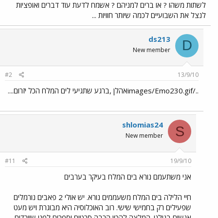
לשתות משהו ? או ברים למניהם ? אשמח לדעת עוד דברים ואופציות
לנצל את השבועיים לכמה שיותר חוויות ...
ds213
D
New member
#2
13/9/10
../images/Emo230.gifאהלן ,ברגע שתגיעי לים המלח הכל יזרום....
shlomias24
S
New member
#11
19/9/10
אני משתעמם נורא בים המלח בעיקר בערבים
חיי הלילה בים המלח משעממים נורא. יש אולי 2 פאבים נורמלים
שפעילים רק בחמישי שישי. רוב האוכלוסיה היא מבוגרת ויש מעט
אנשים בגילנו. המלצה להכין הרבה סרטים וספרים לפני שיורדים