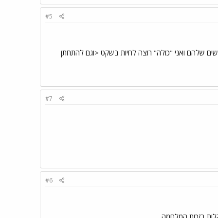
#5
משחקים לבדוק צעצועים צבאיים חדשים שלהם ואני "כולה" רוצה לחיות בשקט <וגם להתחתן
#7
#6
לות בזכות המלחמה...