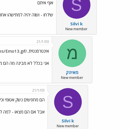
S
אוף איתם
שידחו - ושזה יהיה למתישהו אחרי
Silvi k
New member
21/1/03
מ
אינטרסנטית../images/Emo13.gif
אני בכלל לא מבינה מה הם מ
מאיהק
New member
21/1/03
S
הם מחפשים נשק אטומי וכימ
אבל אם הם מצאו - למה לעשו
Silvi k
New member