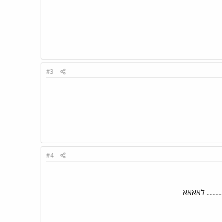
#3
#4
...... לאאאא