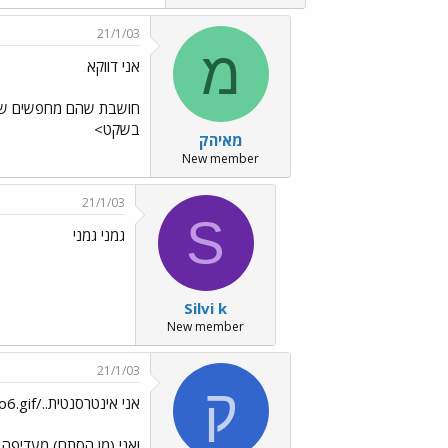
21/1/03
מ
אני דווקא
בשקט>
מאיהק
New member
21/1/03
S
גמני גמני
Silvi k
New member
21/1/03
ק
אני אינטרסנטית../images/Emo6.gif
ואני (מן הסתם) מעדיפה 