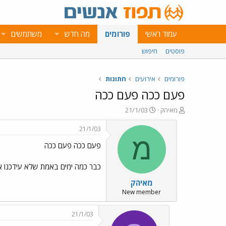
עמוד ראשי
פורומים
מה חדש
משתמשים
פוסטים
חיפוש
פורומים
אירועים
חתונות
פעם ככה פעם ככה
פ
פ
מאיהק
21/1/03
ו
ו
ת
ר
21/1/03
ח
ס
מ
פעם ככה פעם ככה
ה
ם
נ
ב
ו
ת
כבר כמה ימים באמת שלא עידכנו אות
ש
א
מאיהק
א
ר
י
New member
ך
21/1/03