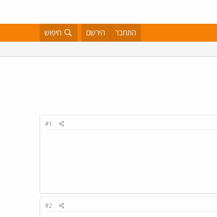
התחבר
הירשם
חיפוש
#1
#2