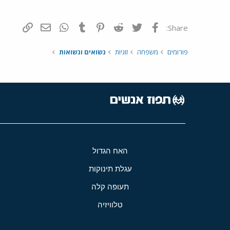
פייסבוק
Twitter
Reddit
Pinterest
Tumblr
WhatsApp
דואר אלקטרונ
הוסף קי
Share:
פורומים
משפחה
זוגיות
נשואים ונשואות
האח הגדול
עגלת תינוקות
תעופה קלה
טלוויזיה