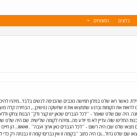
בלוגים
המומחים
ת. כאשר ראו שלט במלון חמישה כוכבים שהכניסה לנשים בלבד...מיהרו להיכ
כו לראות את הקומות וברגע שתמצאו את זו שחשקה נפשיכן..., הבחירה קלה מש
ה. היה שם שלט שאמר - ``לכל הגברים שכאן יש קצר ודק`` הבנות צחקו וללא
בנות החליטו שזה עדיין לא מי יודע מה...ומיהרו לקומה שלישית. שם היה שלט שא
צאו שלט שבו היה רשום - ``לכל הגברים כאן ארוך ועבה`` . וואאווו... הן חייכ
ו שם שלט גדול....ובו היה כתוב ``בקומה זו אין גברים! קומה זו נבנתה רק כדי