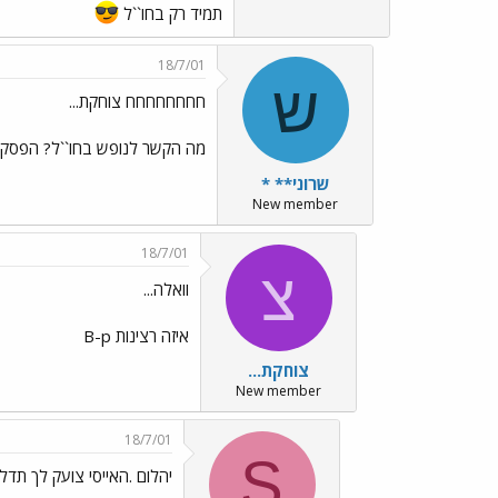
תמיד רק בחו``ל
18/7/01
ש
חחחחחחחח צוחקת...
מה הקשר לנופש בחו``ל? הפסקת
שרוני** *
New member
18/7/01
צ
וואלה...
איזה רצינות B-p
צוחקת...
New member
18/7/01
S
יהלום .האייסי צועק לך תדלי