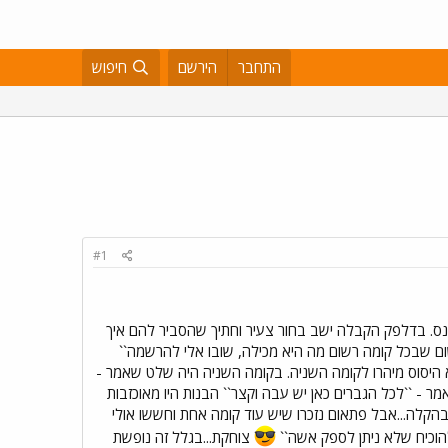
התחבר
הירשם
חיפוש
#1
נס. בדלפק הקבלה ישב בחור צעיר וחתיך שהסביר להם איך
ום שבכל קומה רשום מה היא מכילה, שובו אלי להרשמה``
 היסוס מיהרו לקומה השניה. בקומה השניה היה שלט שאמר -
מר - ``לכל הגברים כאן יש עבה וקצר`` הבנות היו מאוכזבות
ו בהקלה...אבל פתאום נזכרו שיש עוד קומה אחת וחששו אולי
 להוכיח שלא ניתן לספק אשה``
צוחקת...בגלל זה נופשת