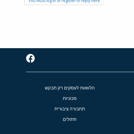
You must log in or register to reply here.
הלוואות לעסקים רק תבקש
מכוניות
תחבורה ציבורית
חתולים