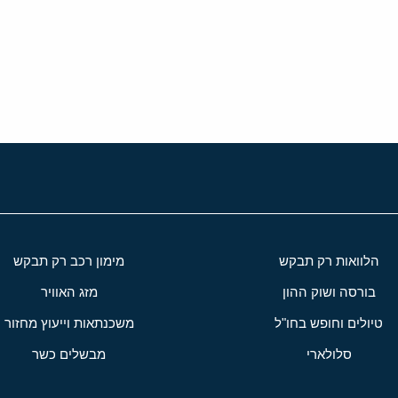
י
שור
הלוואות רק תבקש
מימון רכב רק תבקש
בורסה ושוק ההון
מזג האוויר
טיולים וחופש בחו"ל
משכנתאות וייעוץ מחזור
סלולארי
מבשלים כשר