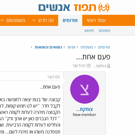
עמוד ראשי
פורומים
מה חדש
משתמשים
פוסטים
חיפוש
פורומים
משפחה
זוגיות
נשואים ונשואות
פעם אחת...
פ
פ
צוחקת...
18/7/01
ו
ו
ת
ר
18/7/01
ח
ס
צ
פעם אחת...
ה
ם
נ
ב
ו
ת
קבוצה של בנות יצאה לחופשה באיל
ש
א
לקבל חדר. ``יש לנו חמש קומות, ל
צוחקת...
א
ר
הקבוצה מיהרה לעלות לקומה ראשונ
י
New member
`` לכל הגברים כאן יש ארוך ודק`` ה
ך
והחליטו לעלות לקומה הרביעית. שם מ
תפסדנה משהו אז מיהרו לשם.... ומצא