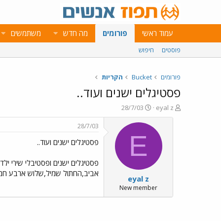
עמוד ראשי
פורומים
מה חדש
משתמשים
פוסטים
חיפוש
פורומים
Bucket
הקריות
פסטיגלים ישנים ועוד..
פ
פ
28/7/03
eyal z
ו
ו
ת
ר
28/7/03
ח
ס
E
פסטיגלים ישנים ועוד..
ה
ם
נ
ב
ו
ת
פסטיגלים ישנים ופסטיבלי שירי ילד
ש
א
אביב,החתול שמיל,שלוש ארבע חמש וחצי ועוד.
eyal z
א
ר
י
New member
ך