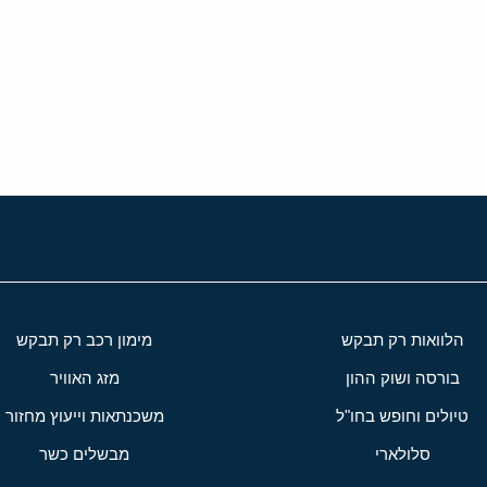
י
שור
הלוואות רק תבקש
מימון רכב רק תבקש
בורסה ושוק ההון
מזג האוויר
טיולים וחופש בחו"ל
משכנתאות וייעוץ מחזור
סלולארי
מבשלים כשר