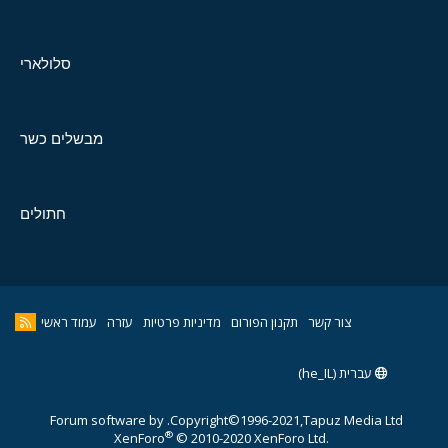
סלולארי
מבשלים כשר
חתולים
צור קשר
תקנון הפורום
מדיניות פרטיות
עזרה
עמוד ראשי
עברית (he_IL)
Forum software by
Copyright©1996-2021,Tapuz Media Ltd.
®
XenForo
© 2010-2020 XenForo Ltd.