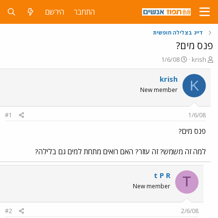
התחבר
הירשם
דייג בצלילה חופשית
פנס מים?
פ
פ
1/6/08
krish
ו
ו
ת
ר
krish
K
ח
ס
New member
ה
ם
נ
ב
ו
ת
#1
1/6/08
ש
א
א
ר
פנס מים?
י
ך
למה זה משמש? זה עוזר? האם רואים מתחת למים גם בלילה?
t P R
T
New member
#2
2/6/08