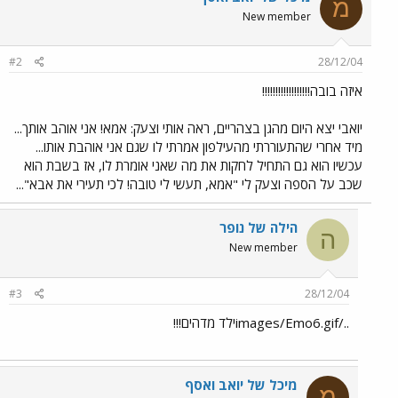
מ
New member
#2
28/12/04
איזה בובה!!!!!!!!!!!!!!!!!!
יואבי יצא היום מהגן בצהריים, ראה אותי וצעק: אמא! אני אוהב אותך...
מיד אחרי שהתעוררתי מהעילפון אמרתי לו שגם אני אוהבת אותו...
עכשיו הוא גם התחיל לחקות את מה שאני אומרת לו, אז בשבת הוא
שכב על הספה וצעק לי "אמא, תעשי לי טובה! לכי תעירי את אבא"...
הילה של נופר
ה
New member
#3
28/12/04
../images/Emo6.gifילד מדהים!!!
מיכל של יואב ואסף
מ