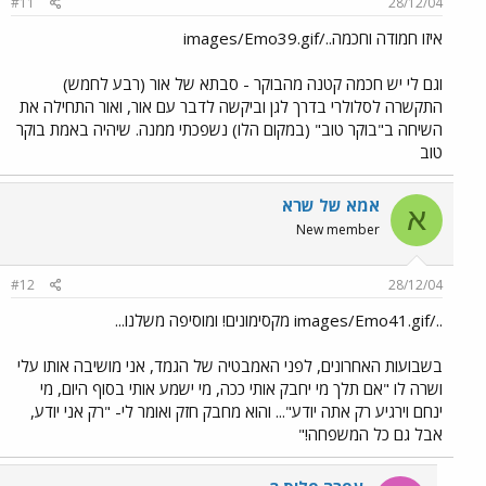
#11
28/12/04
איזו חמודה וחכמה../images/Emo39.gif
וגם לי יש חכמה קטנה מהבוקר - סבתא של אור (רבע לחמש)
התקשרה לסלולרי בדרך לגן וביקשה לדבר עם אור, ואור התחילה את
השיחה ב"בוקר טוב" (במקום הלו) נשפכתי ממנה. שיהיה באמת בוקר
טוב
אמא של שרא
א
New member
#12
28/12/04
../images/Emo41.gif מקסימונים! ומוסיפה משלנו...
בשבועות האחרונים, לפני האמבטיה של הגמד, אני מושיבה אותו עלי
ושרה לו "אם תלך מי יחבק אותי ככה, מי ישמע אותי בסוף היום, מי
ינחם וירגיע רק אתה יודע"... והוא מחבק חזק ואומר לי- "רק אני יודע,
אבל גם כל המשפחה!"