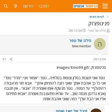
התחבר
הירשם
להיות הורים
פנינופצ'וק
פ
פ
הילה של נופר
28/12/04
ו
ו
ת
ר
הילה של נופר
ה
ח
ס
New member
ה
ם
נ
ב
ו
ת
#1
28/12/04
ש
א
א
ר
פנינופצ'וק../images/Emo99.gif
י
ך
נופר ואני יושבות בסלון וצופות בטלויזיה... נופר: "אמא" אני: "מה?" נופר"
אני כל כך אוהבת אותך שאני רוצה להתחתן איתך"
אבא חזר מהעבודה
ו"התעלף" על הספה... נופר מנשקת אותו ואומרת לו: "אבא"... אין תגובה
(אבא נרדם) מנסה שוב... עד שהיא מתעצבנת ואומרת: "אבא! תתייחס
אלי! אני הבת שלך" כמה שאני אוהבת אותה
מיכל של יואב ואסף