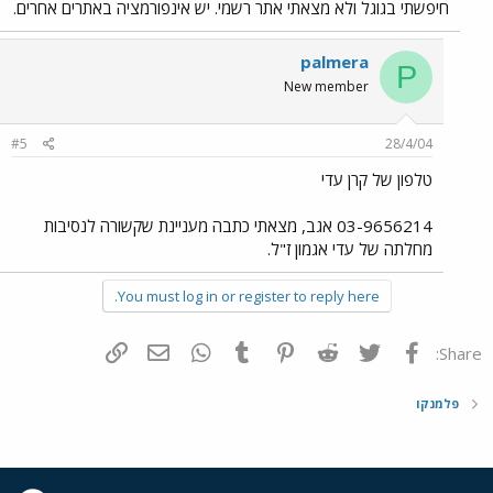
חיפשתי בגוגל ולא מצאתי אתר רשמי. יש אינפורמציה באתרים אחרים.
palmera
P
New member
#5
28/4/04
טלפון של קרן עדי
03-9656214 אגב, מצאתי כתבה מעניינת שקשורה לנסיבות
מחלתה של עדי אגמון ז"ל.
You must log in or register to reply here.
פייסבוק
Twitter
Reddit
Pinterest
Tumblr
WhatsApp
דואר אלקטרוני
הוסף קישור
Share:
פלמנקו