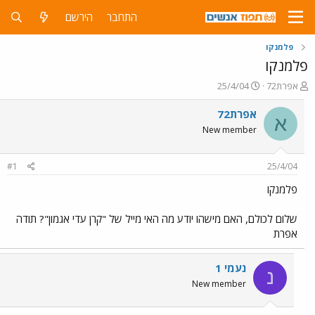
התחבר
הירשם
פלמנקו
פלמנקו
פ
פ
אפרת72
25/4/04
ו
ו
ת
ר
אפרת72
א
ח
ס
New member
ה
ם
נ
ב
ו
ת
#1
25/4/04
ש
א
א
ר
פלמנקו
י
ך
שלום לכולם, האם מישהו יודע מה האי מייל של "קרן עדי אגמון"? תודה
אפרת
נעמי 1
נ
New member