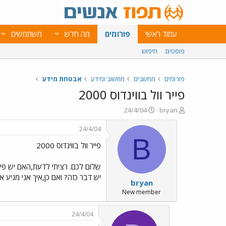
עמוד ראשי
פורומים
מה חדש
משתמשים
פוסטים
חיפוש
פורומים
מחשבים
מחשוב ומידע
אבטחת מידע
פייר וול בווינדוס 2000
פ
פ
24/4/04
bryan
ו
ו
ת
ר
24/4/04
ח
ס
B
פייר וול בווינדוס 2000
ה
ם
נ
ב
ו
ת
ש
א
יש דבר כזה? ואם כן,איך אני מגיע אל
bryan
א
ר
י
New member
ך
24/4/04