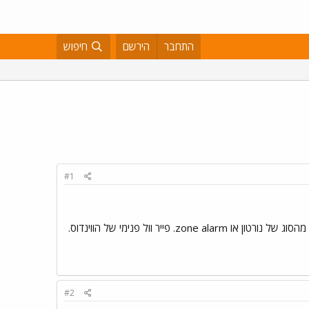
התחבר
הירשם
חיפוש
#1
שלום לכם. רציתי לדעת,האם יש פייר וול בווינדוס 2000 כמו שיש בxp. כי יש לי 2000 ואני רוצה לשים פייר וול ולא מהסוג של נורטון או zone alarm. פייר וול פנימי של הווינדוס.
#2