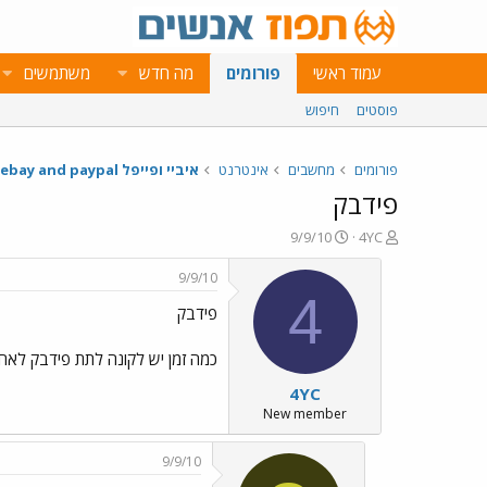
עמוד ראשי
פורומים
מה חדש
משתמשים
פוסטים
חיפוש
פורומים
מחשבים
אינטרנט
איביי ופייפל ebay and paypal
פידבק
פ
פ
9/9/10
4YC
ו
ו
ת
ר
9/9/10
ח
ס
4
פידבק
ה
ם
נ
ב
ו
ת
כמה זמן יש לקונה לתת פידבק לאחר
ש
א
4YC
א
ר
י
New member
ך
9/9/10