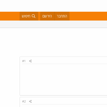
התחבר
הירשם
חיפוש
#1
#2