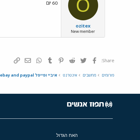
O
60 יום
ozitex
New member
פייסבוק
Twitter
Reddit
Pinterest
Tumblr
WhatsApp
דואר אלקטרונ
הוסף קי
Share:
פורומים
מחשבים
אינטרנט
איביי ופייפל ebay and paypal
האח הגדול