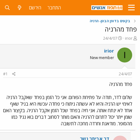
התחבר
הירשם
בקעים בדופן הבטן- הרניה
פחד מהרניה
פ
פ
24/4/07
irior
ו
ו
ת
ר
irior
I
ח
ס
New member
ה
ם
נ
ב
ו
ת
#1
24/4/07
ש
א
א
ר
פחד מהרניה
י
ך
שלום לדר, תודה על פתיחת הפורום. אני כל הזמן בפחד שאקבל הרניה
לאימי יש הרניה והיא לא עשתה ניתוח כי פחדה עכשיו היא בגיל שאף
אחד לא ינתח אותה. אני חיה בפחד שכל הזמן אקבל הרניה. בקיצור האם
שומן ייתר יכול לתרום להרניה והאם מותר לסחוב דברים בוא נגיד כמו
מהסופר. מודאגת וחרדה מחכה לתשובה
דר אביתר נשר