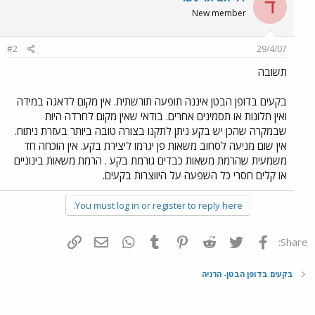
ד
New member
#2
29/4/07
תשובה
בקעים בדופן הבטן איננה תופעה תורשתית. אין מקום לדאגה במידה
ואין תלונות או תסמינים אחרים. בודאי שאין מקום לחרדה היות
שבמקרה שהכן יש בקע ניתן לתקנו בצורה טובה ביותר בעזרת ניתוח.
אין שום מניעה לסחוב משאות פן יגרמו ליצירת בקע. אין הוכחה חד
משמעית שהרמת משאות כבדים גורמת בקע . הרמת משאות בינוניים
או קלים חסרי כל השפעה על היווצרות בקעים.
You must log in or register to reply here.
פייסבוק
Twitter
Reddit
Pinterest
Tumblr
WhatsApp
דואר אלקטרוני
הוסף קישור
Share:
בקעים בדופן הבטן- הרניה