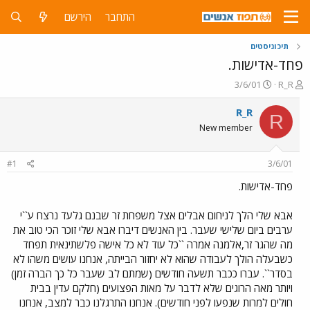
התחבר
הירשם
תיכוניסטים
פחד-אדישות.
פ
פ
3/6/01
R_R
ו
ו
ת
ר
R_R
R
ח
ס
New member
ה
ם
נ
ב
ו
ת
#1
3/6/01
ש
א
א
ר
פחד-אדישות.
י
ך
אבא שלי הלך לניחום אבלים אצל משפחת זר שבנם גלעד נרצח ע``י
ערבים ביום שלישי שעבר. בין האנשים דיברו אבא שלי זוכר הכי טוב את
מה שהגר זר,אלמנה אמרה ``כל עוד לא כל אישה פלשתינאית תפחד
כשבעלה הולך לעבודה שהוא לא יחזור הבייתה, אנחנו עושים משהו לא
בסדר``. עברו ככבר תשעה חודשים (שמתם לב שעבר כל כך הברה זמן)
ויותר מאה הרוגים שלא לדבר על מאות הפצועים (חלקם עדין בבית
חולים למרות שנפעו לפני חודשים). אנחנו התרגלנו כבר למצב, אנחנו