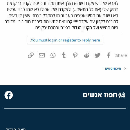
לאבא שלי יש אקדח שהוא הולך איתו תמיד ובכניסה לקניון בדקו את
התיק שלי (את כל התאים...) ולאקדח שלו אפילו לא שמו לב!!! עכשיו
בא נשנה את הסיטואטציה באב וביתו למחבל רצחני שאין לו בעיה
להיכנס לקניון עם אקדח!!!!!! קחו זאת לתשומת ליבכם חוה נ.ב- מדובר
ביום חמישי ועל הקניון הגדול בפ``ת ובמרכז ירקונים...
You must log in or register to reply here.
פייסבוק
Twitter
Reddit
Pinterest
Tumblr
WhatsApp
דואר אלקטרוני
הוסף קישור
Share:
תיכוניסטים
האח הגדול