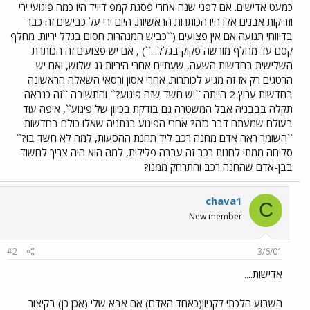
כמעט אדישים. אם לפני שנה אחרי פסגת קמפ דיויד היו כמה פיגועי ירי
וזריקות אבנים אלו היו הכותרות הראשיות. היום ירי על כבישים זה כבר
בדיווחי תנועה אם אין פצועים (``כביש המנהרות חסום בגלל יריות. מחלף
קסם עד מחלף מורשה פקוק בגלל...``) , אם יש פצועים זה הכותרת
השלישית בחדשות השעה, שעתיים אחרי היריות גג שלוש, ואם יש
הרטגים רק אז זה מגיע לכותרות. אחרי אסון ורסאי השאלה הראשונה
בחדשות ערוץ 2 הייתה ``יש חשד שזה פיגוע?`` והתשובה ``זה כנראה
תקלה בבבניה אבל המשטרה גם בודקת בכיוון של פיגוע``, איפה עוד
בעולם שמעתם דבר כזה? אחרי הפיגוע בנתניה שאלו כולם בחדשות
``השומר ראה אדם מחנה רכב ליד תחנת ההסעות, למה לא חשד בו?``
סליחה ממתי לחנות רכב זה עברה פלילית, למה הוא היה צריך לחשוד
בבן-אדם שהחנה רכב והתרחק ממנו?
chava1
C
New member
#2
3/6/01
אדישות....
השבוע הלכתי לקניון(כאחד האדם) אם אבא שלי (אכן כן) בקיצור