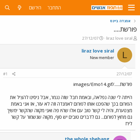
התחבר
הירשם
אמנדה ביינס
פורשת....
פ
פ
27/12/07
liraz love siral
ו
ו
ת
ר
liraz love siral
L
ח
ס
New member
ה
ם
נ
ב
ו
ת
#1
27/12/07
ש
א
א
ר
פורשת....../images/Emo14.gif
י
ך
הייתה לי שנה נפלאה, ובאמת חבל שזה נגמר, אבל ניסינו להציל את
הפורום בכך שהפכנו אותו לפורום לאמנדה וזה לא עזר, אז אני באמת
מצטערת, והיה לי קשר טוב עם אלו שהיו פה ואני מקווה שהקשר ימשיך
גם מחוץ לפורום... גם לדברים טובים יש סוף, מקווה שנשמור על קשר
לירז
the whole shebang