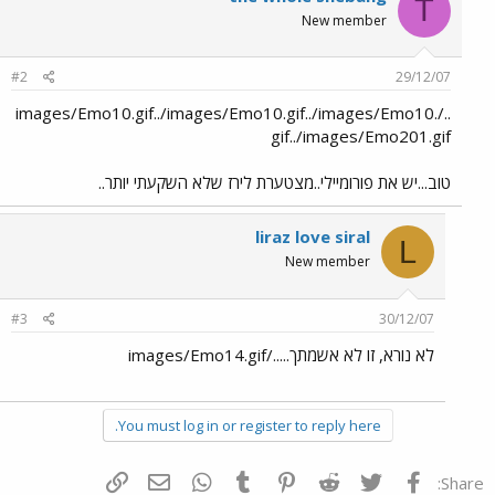
T
New member
#2
29/12/07
../images/Emo10.gif../images/Emo10.gif../images/Emo10.
gif../images/Emo201.gif
טוב...יש את פורומיילי..מצטערת לירז שלא השקעתי יותר..
liraz love siral
L
New member
#3
30/12/07
לא נורא, זו לא אשמתך...../images/Emo14.gif
You must log in or register to reply here.
פייסבוק
Twitter
Reddit
Pinterest
Tumblr
WhatsApp
דואר אלקטרוני
הוסף קישור
Share: