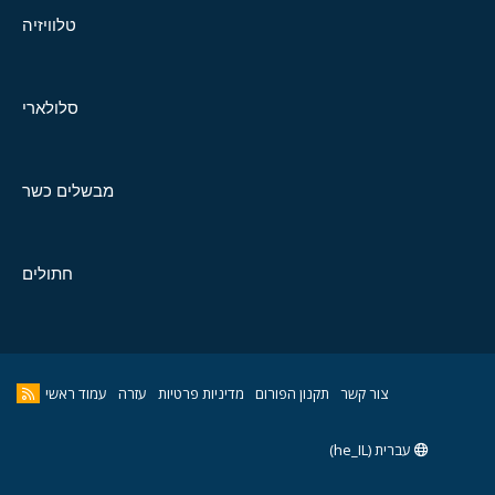
טלוויזיה
סלולארי
מבשלים כשר
חתולים
צור קשר
תקנון הפורום
מדיניות פרטיות
עזרה
עמוד ראשי
עברית (he_IL)