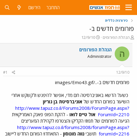
התחבר
הירשם
כירורגיה כללית
פורומים חדשים ב-
פ
פ
הנהלת הפורומים
12/9/10
ו
ו
ת
ר
הנהלת הפורומים
ה
ח
ס
Administrator
ה
ם
נ
ב
ו
ת
#1
12/9/10
ש
א
א
ר
פורומים חדשים ב-../images/Emo43.gif
י
ך
כשעל הדשא באוניברסיטה חם מדי, אפשר להיפגש ולקשקש אחרי
השיעור בפורום החדש של
אוניברסיטת בן גוריון
http://www.tapuz.co.il/Forums2008/ForumPage.aspx?
ForumId=2210
אול טיים לואו
- להקת הפופ פאנק האמריקאית
הגיעה לפורומים של תפוז! הקליקו והצטרפו לקהילת המעריצים
http://www.tapuz.co.il/forums2008/forumPage.aspx?
forumId=2216
תושבי
נווה מונוסון
- התאחדו! הפורום החדש ליישוב