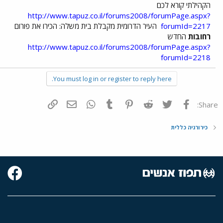
הקהילתי קורא לכם
http://www.tapuz.co.il/forums2008/forumPage.aspx?
forumId=2217
העיר הדרומית מקבלת בית משלה: הכירו את פורום
רחובות
החדש
http://www.tapuz.co.il/forums2008/forumPage.aspx?
forumId=2218
You must log in or register to reply here.
פייסבוק
Twitter
Reddit
Pinterest
Tumblr
WhatsApp
דואר אלקטרוני
הוסף קישור
Share:
כירורגיה כללית