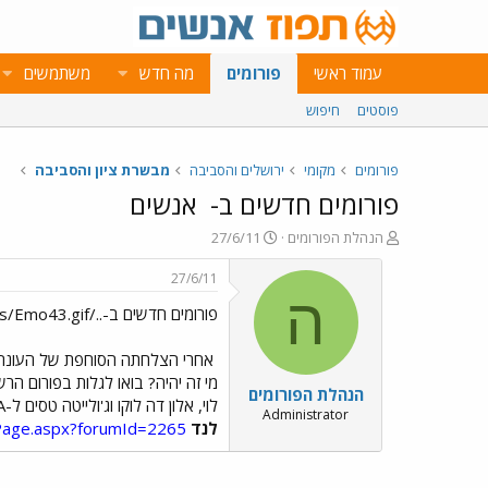
עמוד ראשי
פורומים
מה חדש
משתמשים
פוסטים
חיפוש
פורומים
מקומי
ירושלים והסביבה
מבשרת ציון והסביבה
פורומים חדשים ב-
אנשים
פ
פ
הנהלת הפורומים
27/6/11
ו
ו
ת
ר
27/6/11
ח
ס
ה
פורומים חדשים ב-../images/Emo43.gif אנשים
ה
ם
נ
ב
ו
ת
אחרי הצלחתה הסוחפת של העונה
ש
א
מי זה יהיה? בואו לגלות בפורום ה
הנהלת הפורומים
א
ר
לוי, אלון דה לוקו וג'ולייטה טסים ל-L.A ומתחרים על ההזדמנות לפרוץ לקריירה בינ"ל. מי מהם יקטוף את התהילה? בואו להתמכר לריאליטי הכי רותח על המסך בפורום
י
Administrator
לנד
mPage.aspx?forumId=2265
ך