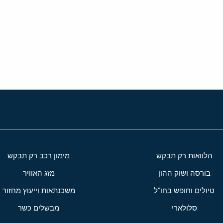
י
שור
הלוואות רק תבקש
מימון רכב רק תבקש
בורסה ושוק ההון
מזג האוויר
טיולים וחופש בחו"ל
משכנתאות וייעוץ מחזור
סלולארי
מבשלים כשר