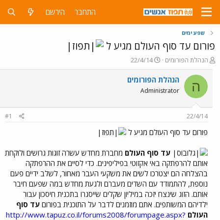
התחבר
הירשם
שפע ימים
פורום עד סוף העולם מגיע ל
פ
פ
הנהלת הפורומים
22/4/14
ו
ו
ת
ר
הנהלת הפורומים
ה
ח
ס
Administrator
ה
ם
נ
ב
ו
ת
#1
22/4/14
ש
א
א
ר
פורום עד סוף העולם מגיע ל
י
ך
עד סוף העולם
מחברת מחדש עשרה זוגות גרושים ולוקחת
אותם להרפתקה באי אקזוטי בפיליפינים. כדי לסיים את ההרפתקה
בהצלחה הם יצטרכו לשים את משקעי העבר מאחור, לשלב ידיים פעם
נוספת, להתמודד עם השדים מעברם ולגעת מחדש במה שפעם חיבר
אותם. הזוג שינצח יזכה במיליון שקלים שייסגרו בתכנית חיסכון עבור
ילדיהם המשותפים. אתם מוזמנים לדבר על התוכנית בפורום
עד סוף
העולם
http://www.tapuz.co.il/forums2008/forumpage.aspx?