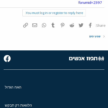
forumid=2397
You must log in or register to reply here.
פייסבוק
Twitter
Reddit
Pinterest
Tumblr
WhatsApp
דואר אלקטרוני
הוסף קישור
Share:
שפע ימים
האח הגדול
הלוואות רק תבקש