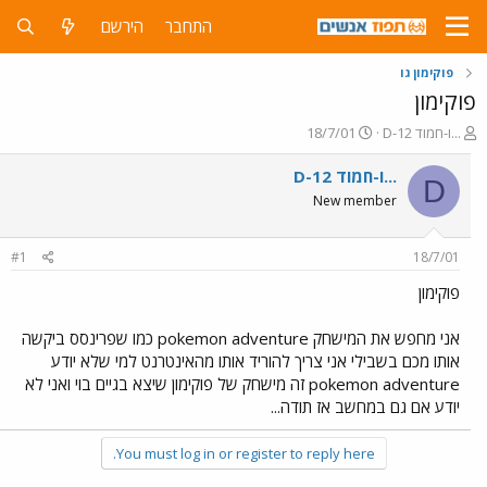
התחבר
הירשם
פוקימון גו
פוקימון
פ
פ
D-12 ו-חמוד...
18/7/01
ו
ו
ת
ר
D-12 ו-חמוד...
D
ח
ס
New member
ה
ם
נ
ב
ו
ת
#1
18/7/01
ש
א
א
ר
פוקימון
י
ך
אני מחפש את המישחק pokemon adventure כמו שפרינסס ביקשה
אותו מכם בשבילי אני צריך להוריד אותו מהאינטרנט למי שלא יודע
pokemon adventure זה מישחק של פוקימון שיצא בגיים בוי ואני לא
יודע אם גם במחשב אז תודה...
You must log in or register to reply here.