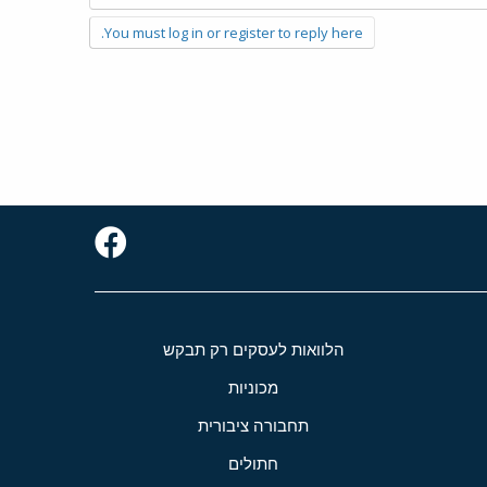
You must log in or register to reply here.
הלוואות לעסקים רק תבקש
מכוניות
תחבורה ציבורית
חתולים