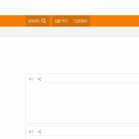
התחבר
הירשם
חיפוש
#1
#2