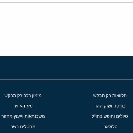
י
שור
הלוואות רק תבקש
מימון רכב רק תבקש
בורסה ושוק ההון
מזג האוויר
טיולים וחופש בחו"ל
משכנתאות וייעוץ מחזור
סלולארי
מבשלים כשר