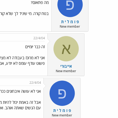
פ
מה פתאום?
בטח קורה. מי שיגיד לך שלא קור
פ ו מ ל י ת
New member
22/4/04
א
זה כבר יומיים
אני לא מרוכז בעבודה לא מצלי
פשוט עודף עומס לא יודע, אם
אייבורי
New member
22/4/04
פ
אני לא עושה איבחונים ככה
אבל זה באמת יכול להיות ממ
עם הנשים שאתה אוהב. ואל 
פ ו מ ל י ת
New member