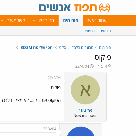
עמוד ראשי
פורומים
מה חדש
משתמשים
פוסטים
חיפוש
פורומים
מבוגרים בלבד
סקס
יחסי שליטה BDSM
פוקוס
פ
פ
אייבורי
22/4/04
ו
ו
ת
ר
22/4/04
ח
ס
א
פוקוס
ה
ם
נ
ב
ו
ת
הפוקוס אובד לי.... לא מצליח לרכ
ש
א
אייבורי
א
ר
י
New member
ך
22/4/04