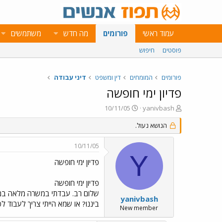
עמוד ראשי
פורומים
מה חדש
משתמשים
פוסטים
חיפוש
פורומים
המומחים
דין ומשפט
דיני עבודה
פדיון ימי חופשה
פ
פ
10/11/05
yanivbash
ו
ו
ת
הנושא נעול.
ר
ח
ס
ה
ם
10/11/05
נ
ב
Y
ו
ת
פדיון ימי חופשה
ש
א
א
ר
פדיון ימי חופשה
י
ך
yanivbash
ביננו? או שמא הייתי צריך לעבוד ל
New member