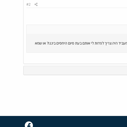
#2
לי 3 ימי חופשה לפי הרשום על התלוש, האם המעביד היה צריך לפדות לי אותם בעת סיום היחסים ביננו? או שמא