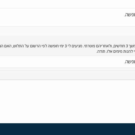
שלום רב. עבדתי במשרה מלאה במשך 3 חודשים, ולאחריהם פוטרתי. מגיעים 
 להנות מימים אלו. תודה.
י
שור