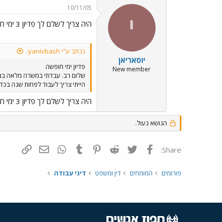
10/11/05
י
היה צריך לשלם לך פדיון 3 ימי חופשה.
נכתב ע"י yanivbash:
יוסאריאן
פדיון ימי חופשה
New member
הייתי צריך לעבוד לפחות שנה בכדי
היה צריך לשלם לך פדיון 3 ימי חופשה.
הנושא נעול.
פייסבוק
Twitter
Reddit
Pinterest
Tumblr
WhatsApp
דואר אלקטרונ
הוסף קי
Share:
פורומים
המומחים
דין ומשפט
דיני עבודה