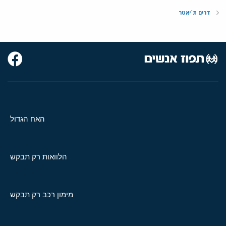
דרים ת`יאטר
האח הגדול
הלוואות רק תבקש
מימון רכב רק תבקש