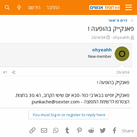
התחבר
הירשם
דרים ת`יאטר
פאנקייק בהופעה !
פ
פ
26/4/04
ohyeahh
ו
ו
ת
ר
ohyeahh
O
ח
ס
New member
ה
ם
נ
ב
ו
ת
#1
26/4/04
ש
א
א
ר
פאנקייק בהופעה !
י
ך
פאנקייק יופיעו בבארבי כפר-סבא יום שישי הקרוב, ה30.4 בחצות.
הצטרפו לרשימת התפוצה -
punkache@sexter.com
You must log in or register to reply here.
פייסבוק
Twitter
Reddit
Pinterest
Tumblr
WhatsApp
דואר אלקטרוני
הוסף קישור
Share: