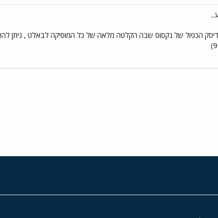
..
י
שור