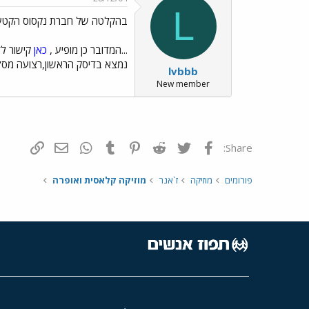
L
בהקלטה של חברת נקסוס הקטע.
...המדובר כן מופיע ,
כאן
נמצא בדיסק הראשון,רצועה מס'9)
lvbbb
New member
פייסבוק
Twitter
Reddit
Pinterest
Tumblr
WhatsApp
דואר אלקטרונ
הוסף קי
Share:
פורומים
מוזיקה
ז`אנר
מוזיקה קלאסית ואופרה