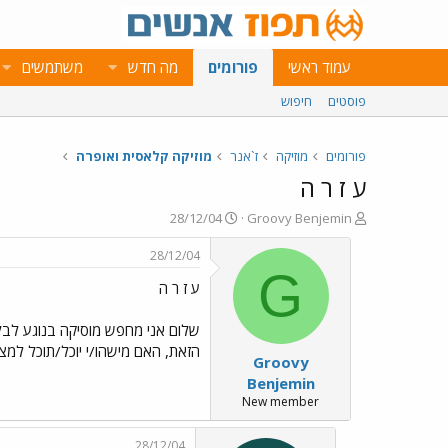
עמוד ראשי
פורומים
מה חדש
משתמשים
פוסטים
חיפוש
פורומים
מוזיקה
ז`אנר
מוזיקה קלאסית ואופרה
ע ז ר ה
פ
פ
28/12/04
Groovy Benjemin
ו
ו
ת
ר
28/12/04
ח
ס
G
ע ז ר ה
ה
ם
נ
ב
ו
ת
ש
א
הזאת, האם מישהו/י יוכל/תוכל למצ
Groovy
א
ר
י
Benjemin
ך
New member
28/12/04