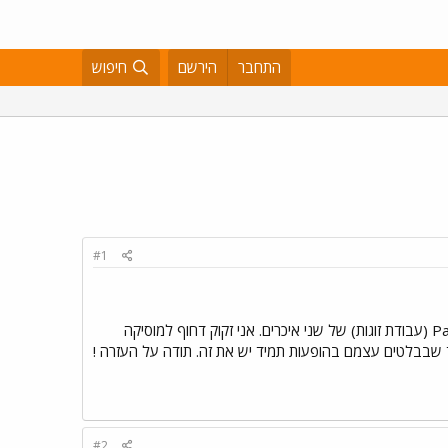
התחבר
הירשם
חיפוש
#1
שלום אני מחפש מוסיקה בנוגע לבלט של "ג'יזל", שהולחן על ידי אדולף אדם. במערכה הראשונה יש Pas de Deux (עבודת זוגות) של שני איכרים. אני זקוק דחוף למוסיקה
ד שבבלטים עצמם בהופעות תמיד יש את זה. תודה על העזרה !
#2