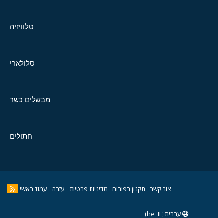
טלוויזיה
סלולארי
מבשלים כשר
חתולים
צור קשר
תקנון הפורום
מדיניות פרטיות
עזרה
עמוד ראשי
עברית (he_IL)