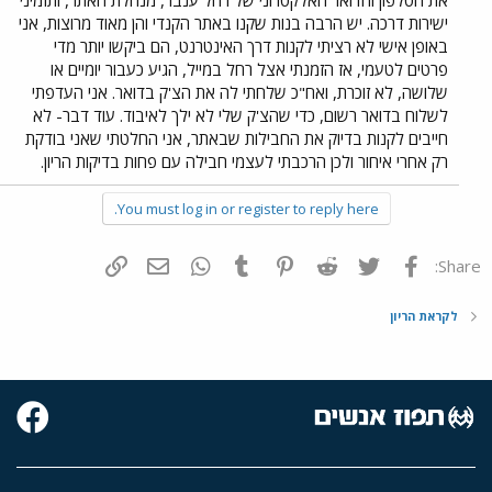
את הטלפון והדואר האלקטרוני של רחל ענבר, מנהלת האתר, ותזמיני
ישירות דרכה. יש הרבה בנות שקנו באתר הקנדי והן מאוד מרוצות, אני
באופן אישי לא רציתי לקנות דרך האינטרנט, הם ביקשו יותר מדי
פרטים לטעמי, אז הזמנתי אצל רחל במייל, הגיע כעבור יומיים או
שלושה, לא זוכרת, ואח"כ שלחתי לה את הצ'ק בדואר. אני העדפתי
לשלוח בדואר רשום, כדי שהצ'ק שלי לא ילך לאיבוד. עוד דבר- לא
חייבים לקנות בדיוק את החבילות שבאתר, אני החלטתי שאני בודקת
רק אחרי איחור ולכן הרכבתי לעצמי חבילה עם פחות בדיקות הריון.
You must log in or register to reply here.
פייסבוק
Twitter
Reddit
Pinterest
Tumblr
WhatsApp
דואר אלקטרוני
הוסף קישור
Share:
לקראת הריון