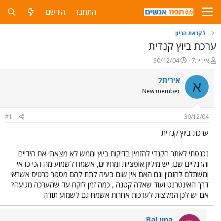
התחבר
הירשם
לקראת הריון
ערכת ביוץ קנדית
פ
פ
אירית7
30/12/04
ו
ו
ת
ר
אירית7
א
ח
ס
New member
ה
ם
נ
ב
ו
ת
#1
30/12/04
ש
א
א
ר
ערכת ביוץ קנדית
י
ך
נכנסתי לאתר הקנדי להזמין בדיקות ביוץ וממש לא מצאתי את הידיים
והרגליים שם, יש מיליון אופציות ומחירים, אשמח לשמוע מה הכי כדאי
ומשתלם להזמין וגם האם אין שום בעיה לתת להם מספר כרטיס אשראי
דרך האינטרנט ועוד שאלה קטנה , כמה זמן לוקח עד שהערכה מגיעה?
אם יש לכן המלצות לערכות אחרות אשמח גם לשמוע תודה
BaLuna