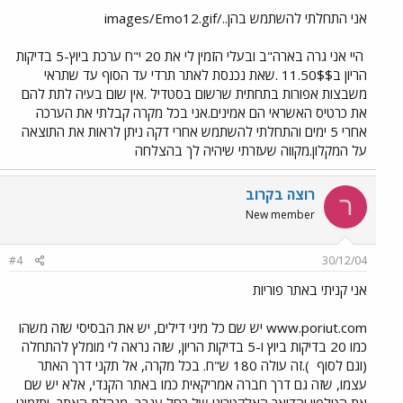
אני התחלתי להשתמש בהן../images/Emo12.gif
היי אני גרה בארה"ב ובעלי הזמין לי את 20 י"ח ערכת ביוץ-5 בדיקות
הריון ב11.50$$ .שאת נכנסת לאתר תרדי עד הסוף עד שתראי
משבצות אפורות בתחתית שרשום בסטדיל .אין שום בעיה לתת להם
את כרטיס האשראי הם אמינים.אני בכל מקרה קבלתי את הערכה
אחרי 5 ימים והתחלתי להשתמש אחרי דקה ניתן לראות את התוצאה
על המקלון.מקווה שעזרתי שיהיה לך בהצלחה
רוצה בקרוב
ר
New member
#4
30/12/04
אני קניתי באתר פוריות
www.poriut.com יש שם כל מיני דילים, יש את הבסיסי שזה משהו
כמו 20 בדיקות ביוץ ו-5 בדיקות הריון, שזה נראה לי מומלץ להתחלה
(וגם לסוף
).זה עולה 180 ש"ח. בכל מקרה, אל תקני דרך האתר
עצמו, שזה גם דרך חברה אמריקאית כמו באתר הקנדי, אלא יש שם