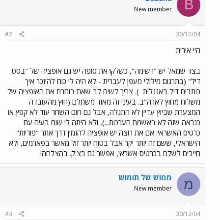
B
New member
#2
30/12/04
היי אירית
בצד שמאל יש "רשימה", כשלקראת סופה יש גם אופציה של "בסט
דיל" (בתרגום מילולי מעפן לעברית - לא היה לי כוח להיזכר איך
כותבים דיל באנגלית
). צריך לשים לב שאת בוחרת את האופציה של
משלוח מחוץ לארה"ב. בעיני זה מאוד משתלם (חוץ מהעובדה
המצערת שביוץ עדיין לא התגלה, אבל גם חום השחר עוד לא קפץ אז
כנראה שזה לא באשמת הערכות...), ולא היתה לי שום בעיה עם
כרטיס האשראי. אם את רוצה יש אופציה להזמין דרך אתר "פוריות"
הישראלי, ששם זה יותר יקר אבל בטוח יותר זול מאשר בפארמים, ולא
חייבים לשלם בכרטיס אשראי, אפשר גם בצ'ק. בהצלחה!
ממוש של תומוש
מ
New member
#3
30/12/04