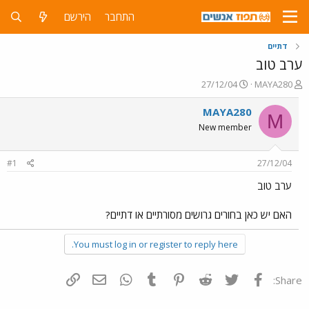
התחבר
הירשם
דתיים
ערב טוב
פ
פ
27/12/04
MAYA280
ו
ו
ת
ר
MAYA280
M
ח
ס
New member
ה
ם
נ
ב
ו
ת
#1
27/12/04
ש
א
א
ר
ערב טוב
י
ך
האם יש כאן בחורים גרושים מסורתיים או דתיים?
You must log in or register to reply here.
פייסבוק
Twitter
Reddit
Pinterest
Tumblr
WhatsApp
דואר אלקטרוני
הוסף קישור
Share: