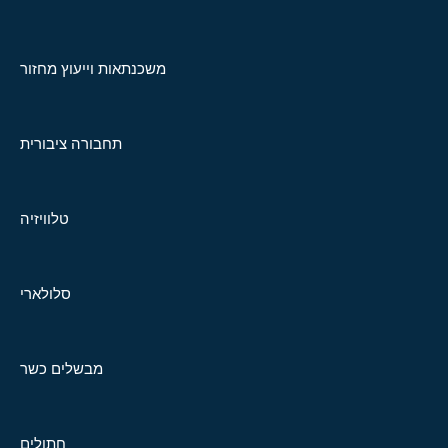
משכנתאות וייעוץ מחזור
תחבורה ציבורית
טלוויזיה
סלולארי
מבשלים כשר
חתולים