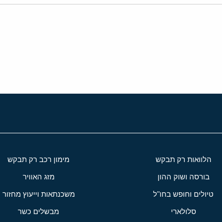
י
שור
הלוואות רק תבקש
מימון רכב רק תבקש
בורסה ושוק ההון
מזג האוויר
טיולים וחופש בחו"ל
משכנתאות וייעוץ מחזור
סלולארי
מבשלים כשר