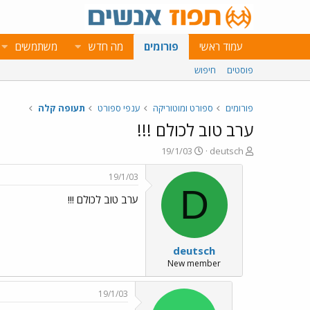
עמוד ראשי
פורומים
מה חדש
משתמשים
פוסטים
חיפוש
פורומים
ספורט ומוטוריקה
ענפי ספורט
תעופה קלה
ערב טוב לכולם !!!
פ
פ
19/1/03
deutsch
ו
ו
ת
ר
19/1/03
ח
ס
D
ערב טוב לכולם !!!
ה
ם
נ
ב
ו
ת
ש
א
deutsch
א
ר
י
New member
ך
19/1/03