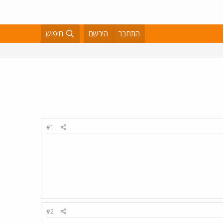
התחבר
הירשם
חיפוש
#1
#2