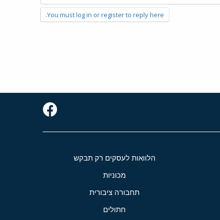
You must log in or register to reply here.
הלוואות לעסקים רק תבקש
מכוניות
תחבורה ציבורית
חתולים