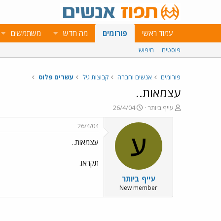
עמוד ראשי
פורומים
מה חדש
משתמשים
פוסטים
חיפוש
פורומים
אנשים וחברה
קבוצות גיל
עשרים פלוס
עצמאות..
פ
פ
עייף ביותר
26/4/04
ו
ו
ת
ר
26/4/04
ח
ס
ע
עצמאות..
ה
ם
נ
ב
ו
ת
תקראו.
ש
א
עייף ביותר
א
ר
י
New member
ך