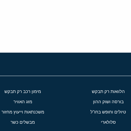
י
שור
הלוואות רק תבקש
מימון רכב רק תבקש
בורסה ושוק ההון
מזג האוויר
טיולים וחופש בחו"ל
משכנתאות וייעוץ מחזור
סלולארי
מבשלים כשר