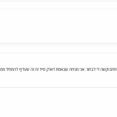
מים וקשה לי לבחור. אני מניחה שבאמת דארק סייד זה זה שעדיף להתחיל ממנ
י
שור