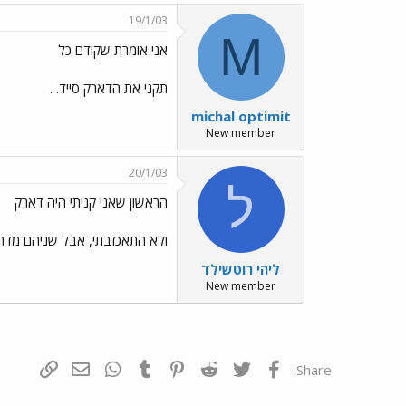
19/1/03
M
אני אומרת שקודם כל
תקני את הדארק סייד. .
michal optimit
New member
20/1/03
ל
הראשון שאני קניתי היה דארק
ולא התאכזבתי, אבל שניהם מדהי
ליהי רוטשילד
New member
פייסבוק
Twitter
Reddit
Pinterest
Tumblr
WhatsApp
דואר אלקטרונ
הוסף קי
Share: