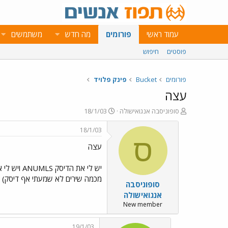
עמוד ראשי
פורומים
מה חדש
משתמשים
פוסטים
חיפוש
פורומים
Bucket
פינק פלויד
עצה
פ
פ
סופוניסבה אנגואישולה
18/1/03
ו
ו
ת
ר
18/1/03
ח
ס
ס
עצה
ה
ם
נ
ב
ו
ת
ש
א
מכמה שירים לא שמעתי אף דיסק)
סופוניסבה
א
ר
י
אנגואישולה
ך
New member
19/1/03