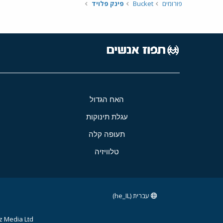
פורומים
Bucket
פינק פלויד
האח הגדול
עגלת תינוקות
תעופה קלה
טלוויזיה
עברית (he_IL)
 Media Ltd.