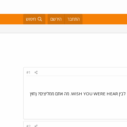
התחבר
הירשם
חיפוש
#1
יש לי את הדיסק ANUMLS ויש לי אפשרות לקנות עוד דיסק. ההתלבטות היא יבין DARK SIDE OF THE MOON לבין WISH YOU WERE HEAR. מה אתם ממליצים? (חוץ
#2