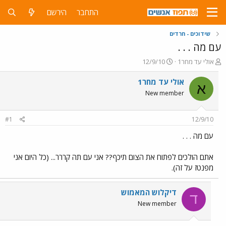
התחבר
הירשם
שידוכים - חרדים
עם מה . . .
פ
פ
אולי עד מחר1
12/9/10
ו
ו
ת
ר
אולי עד מחר1
א
ח
ס
New member
ה
ם
נ
ב
ו
ת
#1
12/9/10
ש
א
א
ר
עם מה . . .
י
ך
אתם הולכים לפתוח את הצום תיכף?? אני עם תה קררר... (כל היום אני
מפנטז על זה‏)‏.
דיקלוש המאמוש
ד
New member