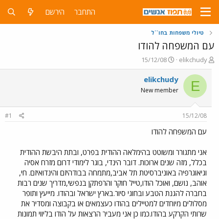
התחבר
הירשם
טיולי משפחות בחו``ל
עם המשפחה להודו
פ
פ
15/12/08
elikchudy
ו
ו
ת
ר
elikchudy
E
ח
ס
New member
ה
ם
נ
ב
ו
ת
#1
15/12/08
ש
א
א
ר
עם המשפחה להודו
י
ך
אני מתגורר ומשוטט בהימלאה ההודית בפרט, ובתת היבשת ההודית
בכלל, מזה שנים ארוכות. דובר הינדי, בוגר לימודי דרום מזרח אסיה
וגיאוגרפיה באוניברסיטת תל אביב,מתמחה בבודהיזם והינדואיזם. חי,
אוהב, נושם, ואוכל הודו,טייל חוקר והרפתקן בנפשי,מדריך שנים רבות
בחברה להגנת הטבע ובחוגי סיור.בארץ ישראל ובהודו. מייעץ ותופר
מסלולים מיוחדים למטיילים בהודו כעצמאים או בקבוצה ומסדיר את
שרותי הקרקע בהודו.כמו כן אני מעביר הרצאות על הודו בליווי תמונות