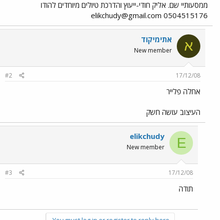
ממסעותיי שם. אליק חודי-ייעוץ והדרכת טיולים מיוחדים להודו
elikchudy@gmail.com
0504515176
אתימיקוד
א
New member
#2
17/12/08
אחלה פלייר
העיצוב עושה חשק
elikchudy
E
New member
#3
17/12/08
תודה
You must log in or register to reply here.