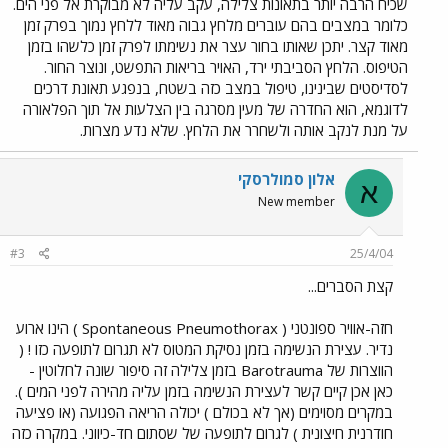
שכיח הרבה יותר בתאונות צלילה, עקב עליה לא מבוקרת אל פני הים.
כלומר במצבים בהם עוברים מלחץ גבוה מאוד ללחץ נמוך בפרק זמן
מאוד קצר. יתכן שאותו בחור עצר את נשימתו לפרק זמן כלשהו בזמן
הטיפוס. הלחץ הסביבתי ירד, האויר בריאות התפשט, ונוצר החור.
לסדיסטים שבינינו, טיפול במצב כזה בשטח, בנפגע תאונת דרכים
לדוגמא, הוא החדרה של מעין מסרגה בין הצלעות אל תוך הפלאורה
על מנת לנקב אותה ולשחרר את הלחץ. שלא נדע מצרות.
אלון סמולרסקי
א
New member
#3
25/4/04
קצת הסברים...
חזה-אוויר ספונטני ( Spontaneous Pneumothorax ) הינו ארוע
נדיר. עצירת הנשימה בזמן נסיקת המטוס לא תגרום לתופעה כזו ! (
הווצרות של Barotrauma בזמן צלילה זה סיפור שונה לחלוטין -
כאן אכן קיים קשר לעצירת הנשימה בזמן עליה מהירה לפני המים ).
במקרים מסוימים (אך לא בכולם ) יכולה הריאה הפגועה (או פציעה
חודרנית חיצונית ) לגרום לתופעה של שסתום חד-כיווני. במקרה כזה