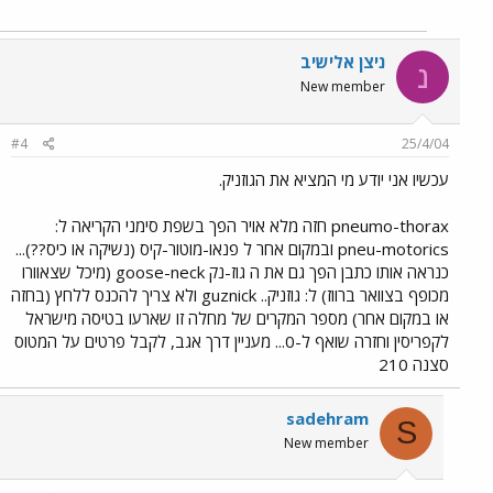
ניצן אלישיב
נ
New member
#4
25/4/04
עכשיו אני יודע מי המציא את הגוזניק.
pneumo-thorax חזה מלא אויר הפך בשפת סימני הקריאה ל:
pneu-motorics ובמקום אחר ל פנאו-מוטור-קיס (נשיקה או כיס??)...
כנראה אותו כתבן הפך גם את ה גוז-נק goose-neck (מיכל שצאוורו
מכופף בצוואר ברווז) ל: גוזניק.. guznick ולא צריך להכנס ללחץ (בחזה
או במקום אחר) מספר המקרים של מחלה זו שארעו בטיסה מישראל
לקפריסין וחזרה שואף ל-0... מעניין דרך אגב, לקבל פרטים על המטוס
סצנה 210
sadehram
S
New member