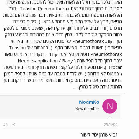
האוויר נלכד בתוך חלל הפלאורה ואינו יכול להתנכז. התופעה יכולה
לסכן חיים בתוך דקות ונקראת Tension Pneumothorax . חלל
הפלאורה מתנפח ומתמלא במהירות באויר, דבר שגורם להתמוטטות
הריאה, לחץ על שריר הלב (לא מתמלא כראוי ), כיפוף כלי דם
מרכזים ( וריד נבוב עליון ותחתון, עורקי ריאה )שאינם מסוגלים לספק
כמות מספקת של דם ללב . לחץ הדם צונח במהירות והנפגע נחנק
תוך דקות. Pneumothorax על סוגיו השונים שכיח יותר בארועי
טראומה ( תאונות דרכים, פציעות הדף...). בנוכחות של Tension
Pneumothorax רופא או פאראמדיק יחדירו נקז חזה או מחט מאוד
עבה לתוך חלל הפלאורה ( Needle-application / Baby
Trocar ). אם נוסע מתלונן על קוצר נשימה חריף וחמור בעת טיסה
( במטוס לא מדוחס ), יש לרדת בגובה עד כמה שניתן, לספק חמצן
בריכוז גבוה ( אם קיים במטוס) ולנחות באופן מיידי בשדה הקרוב תוך
הזמנת ניידת טיפול נמרץ. ....
NoamKo
N
New member
#5
25/4/04
גם אשרמן יכול לעזור