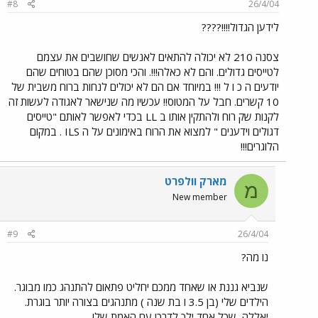
#8
26/4/04
לידען הגדול!!!!????
צסנה 210 לא יכולה להתאים לאנשים שחושבים את עצמם
לטייסים גדולים. והם לא כאלה!!!. והכי מסוכן שהם בטוחים שהם
יודעים ה כ ו ל !!! במיוחד אם הם לא יכולים לנחות ברוח משבית של
10 קשרים. חבל על המטוס!! עכשיו מה שנישאר לאגודה לעשות זה
לקנות שק רוח ולהתקין אותו ב LL בכדי לאפשר לאותם "טייסים
דגולים וידענים " למצוא את הרוח באימונים על ה ILS . במקום
הלוגרים!!!
מארק וולפרט
מ
New member
#9
26/4/04
נו מה?
שנביא גננת או שאחד ממכם יחליט פתאום להתנהג כמו מבוגר.
הילדים שלי (בן 3.5 ו בת שנה ) מתנהגים בצורה יותר בוגרת.
יאללה, שכל אחד ילך לדרכו עם האמת שלו.