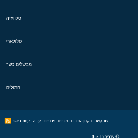
טלוויזיה
סלולארי
מבשלים כשר
חתולים
צור קשר
תקנון הפורום
מדיניות פרטיות
עזרה
עמוד ראשי
עברית (he_IL)