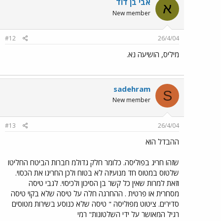
אבי בן דוד
א
New member
#12
26/4/04
מיליס, הושיעה נא.
sadehram
S
New member
#13
26/4/04
ההבדל הוא
שזהו חריג בפוליסה. כלומר חלק גדולמ חברות הביטח החליטו
שלטוס במטוס חד מנועיזה לא בטוח ולכן החריגו את הכסוי.
וזאת למרות שאין כל קשר בן הסיכון ולכיסוי. לגבי טיסה
מסחרית או פרטית . ההחרגה חלה על טיסה שלא בקוי טיסה
סדירים. ציטוט מפוליסה " טיסה שלא כנוסע בשירות מטוסים
רגיל המאושר על ידי השלטונות" רמי