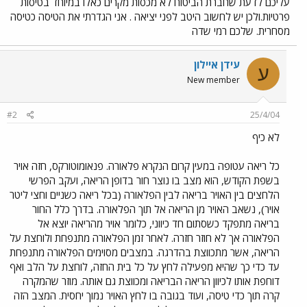
עליכם לדעת שחברת הביטוח לא מכסות מקרים כאלו במיוחד בטיסות
פרטיות.ולכן יש לחשוב היטב לפני יציאה . אני הגדרתי את הטיסה כטיסה
מסחרית. שלכם רמי שדה
עידן איילון
ע
New member
#2
25/4/04
לא כיף
כל ריאה עטופה במעין קרום הנקרא פלאורה. פנאומוטורקס, חזה אויר
בשפת הקודש, הוא מצב בו נוצר חור בדופן הריאה, ועקב הפרשי
הלחצים בין האויר בריאה לבין הפלאורה (בכל ריאה כשניים וחצי ליטר
אויר), נשאב האויר מן הריאה אל תוך הפלאורה. בדרך כלל החור
בריאה מתפקד כשסתום חד כיווני, כלומר אויר מהריאה יוצא אל
הפלאורה אך לא חוזר חזרה. לאחר זמן הפלאורה מתנפחת ולוחצת על
הריאה, אשר מתכווצת בהדרגה. במצבים מסוימים הפלאורה מתנפחת
עד כדי כך שהיא מפעילה לחץ על כל בית החזה, לוחצת על הלב ואף
דוחפת אותו לכיוון הריאה הבריאה ומכווצת גם אותה. מוזר שהמקרה
קרה תוך כדי טיסה, ועוד בגובה בו לחץ האויר נמוך יחסית. המצב הזה