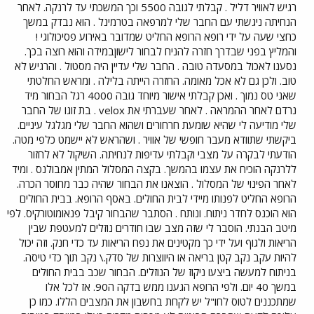
רגיש לאוויר דליל . קבלתי לגובה 5500 וכך המשכתי עד לרנקה. לאחר
הנחיתה ניגשתי עם החבר שלי למרפאה בטרמינל . הוא נבדק במשך
כחצי שעה על ידי רופא הרופא החליט שמדובר באירוע פסיכולוגי !
והמליץ בפני שבדרך חזרה להניח לבחור לישוןבמידה והוא רוצה בכך.
נסענו לאכול במסעדה טובה . החבר שלי עדיין היה מסטול . והרגיש לא
טוב. ולכן גם לא אכל מאומה. החזרה הייתה בלילה . ומראש החלטתי
שאני טס נמוך . ואכן קבלתי אישור מיוחד גובה 4000 רגל הבחור מיד
נרדם לאחר ההמראה . לאחר שעברתי את velox . בת זוגו של החבר
שלי מודיעה לי שהיא שומעת חרחורים ושהוא החבר שלי מגלגל עיניים.
ביקשתי שתוודא מעבר חופשי של אוויר . ושהראש לא יישמט כלפי מטה.
הודעתי לבקרה על מצבי וקבלתי עדיפות לנחיתה. השיקול לא לחזור
ללרנקה הוכיח את עצמו בהמשך. בקצה המסלול המתין אמבולנס . ומיד
לאחר הפינוי של המסלול . הוצאנו את הבחור שהיה כבר מחוסר הכרה.
הרופא החליט לפנותו מיידי לבית החולים. באסף הרופא. בבית החולים
הוא הוכנס לחדר ניתוח. ונותח . הסתבר שהבחור קיבל פנאומוטורקיס. לפי
מיטב הבנתי. הוסבר לי שזה מצב שבו חודרים נוזלים למעטפת שבין
הריאות ולגוף ועל ידי כך מקטינים את נפח הריאות עד כדי חנק. וזה יכול
להיות עקב נקב קטן בריאה או היווצרות של סדק.\ נקב תוך כדי טיסה.
בניתוח למעשה ביצעו ניקוז של הנוזלים. הבחור שכב בבית החולים
במשך 40 יום. ולפי הרופא הגענו ממש בדקה ה90. אז לכל אלו
שמתכננים לטוס לחו"ל יש לקחת בחשבון את המצבים הללו. כמו כן