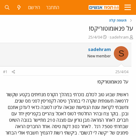
התחבר
הירשם
תעופה קלה
על פנאומוטוריקס!
פ
פ
25/4/04
sadehram
ו
ו
ת
ר
sadehram
S
ח
ס
New member
ה
ם
נ
ב
ו
ת
#1
25/4/04
ש
א
א
ר
על פנאומוטוריקס!
י
ך
ראשית שבוע טוב לכולם. נזכרתי במהלך הקורס מנחיתים בקטע שקשור
לרפואה תעופתית שקרה לי במהלך טיסה לקפריסין לפני מס שנים.
וחשבתי לקראת עונת הנסיעות שבאה עלינו לטובה כדאי לעדכן אתכם
ובכן . בוקר צח ובהיר החלטתי לטוס לאכול צהריים בקפריסין יחד עם
חברים. לאחר המראה מבן גוריון עם סצנה 210 מתיישר בגובה השיוט
שבחרתי 7500 רגל . לאחר כ30 דקות טיסה .אחד החברים הראה
סימנים של "קשה לי לנשום". ביקשתי רשות להנמיך חשבתי אולי הבחור