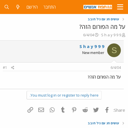
התחבר
הירשם
עושים חג עם גיל חובב
על מה הפורום הזה?
פ
פ
6/4/04
S h a y 9 9 9
ו
ו
ת
ר
S h a y 9 9 9
S
ח
ס
New member
ה
ם
נ
ב
ו
ת
#1
6/4/04
ש
א
א
ר
על מה הפורום הזה?
י
ך
You must log in or register to reply here.
פייסבוק
Twitter
Reddit
Pinterest
Tumblr
WhatsApp
דואר אלקטרוני
הוסף קישור
Share:
עושים חג עם גיל חובב