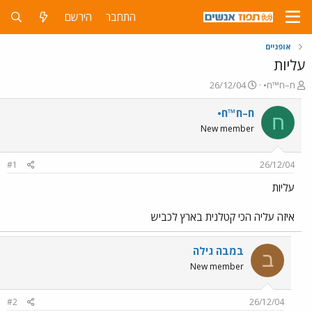
התחבר
הירשם
אופניים
עליות
פ
פ
ח–ח™ח•
26/12/04
ו
ו
ת
ר
ח–ח™ח•
ח
ח
ס
New member
ה
ם
נ
ב
ו
ת
#1
26/12/04
ש
א
א
ר
עליות
י
ך
איזה עליה הכי קטלנית בארץ לכביש
במבה גילה
ב
New member
#2
26/12/04