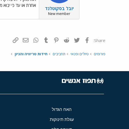
אחרת או עד כי יבוא מ
יובל בסקוטלנד
New member
פייסבוק
Twitter
Reddit
Pinterest
Tumblr
WhatsApp
דואר אלקטרונ
הוסף קי
Share:
פורומים
טיולים ופנאי
תחביבים
חידות טריוויה והגיון
האח הגדול
עגלת תינוקות