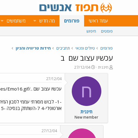
עמוד ראשי
פורומים
מה חדש
משתמשים
פוסטים
חיפוש
פורומים
טיולים ופנאי
תחביבים
חידות טריוויה והגיון
עכשיו עצוב שם
ב
פ
פ
חיננית
27/12/04
ו
ו
ת
ר
27/12/04
ח
ס
ח
עכשיו עצוב שם ../images/Emo16.gifב
ה
ם
נ
ב
ו
ת
-1- לבוש מסורתי עממי לסבון המיתולוגי בלי ז'-7 2-פס שתן(ברצינות...לא צוחקת איתכם ,להיפך
ש
א
אורטופדי-4 7-השתתק בנסיכה -5
חיננית
א
ר
י
New member
ך
27/12/04