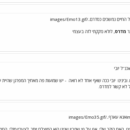
תר
מדרס
, לולא נזקקתי לזה בעצמי
ובינינו
יובי ככה שאף אחד לא רואה
- יש שמועות פה מאחיך המפרגן שהיית עו
 לא קשור למדרס.
יט, האח היקר שלי, אף על פי שמבין שנינו הוא המוצלח יותר. לצערי/מזלי, החמצ