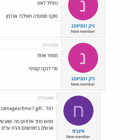
נ
נתחיל לאט
פוקט סומטרה תאילנד אנדמן
ניק זמני20נ
New member
27/12/04
נ
מספר אחת
סרי לנקה קופיפי
ניק זמני20נ
New member
27/12/04
ח
הכל ../images/Emo7.gifנכון לצערנו -אסון נורא
אנשים בחופשתם והרס ערים 
חיננית
New member