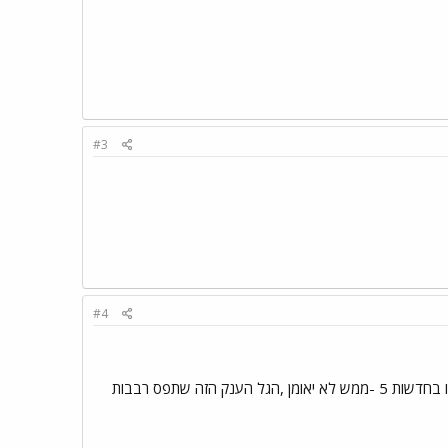
#3
#4
ממש פחד אלוהים מה שאנשים עברו וחוו שם. כששומעים עדויות של ניצולים. וואים את המראות שהגיעו עכשיו בחדשות 5 -ממש לא יאומן ,הגל הענק הזה שתפס רבבות