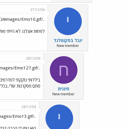
27/12/04
י
../images/Emo10.gifאבל החיים נמשכים כסדרם../images/Emo13.gif
לפחות אצלנו. לא הייתי פו
יובל בסקוטלנד
New member
28/12/04
ח
../images/Emo127.gifכנ''ל יובי
בילדותי נזקקתי למדרסים. 
סתם מסקרנות שלי..בכלל
חיננית
New member
28/12/04
י
../images/Emo13.gifאנא עארף../images/Emo35.gif
הוא נותן לי הרבה קרד