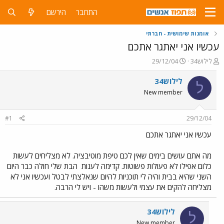
התחבר
הירשם
אומנות שימושית - חברתי
עכשיו אני יאתגר אתכם
פ
פ
לילוש34
29/12/04
ו
ו
ת
ר
לילוש34
ל
ח
ס
New member
ה
ם
נ
ב
ו
ת
#1
29/12/04
ש
א
א
ר
עכשיו אני יאתגר אתכם
י
ך
מה אתם עושים בימים שאין לכם טיפת מוטיבציה. לא מצליחים לעשות
כלום אפילו לא פעולות פשוטות. קדימה לענות
הבת שלי חולה כבר היום
השני שהיא בבית והיה לי תוכניות להיום שנאלצתי לבטל ועכשיו אני לא
מצליחה להקים את עצמי ולעשות משהו - ויש לי הרבה.
לילוש34
ל
New member