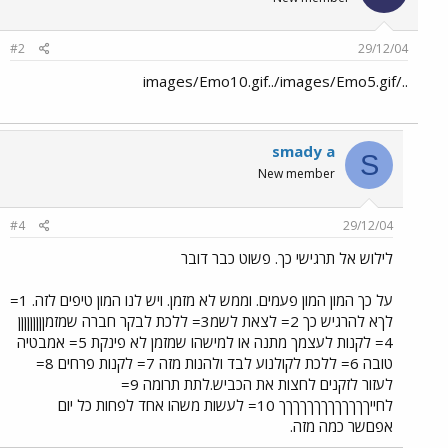
#2
29/12/04
../images/Emo10.gif../images/Emo5.gif
smady a
S
New member
#4
29/12/04
לילוש אל תרגישי כך. פשוט כבר דובר
על כך המון המון פעמים. וממש לא מזמן. ויש לנו המון טיפים לזה. 1=
לךא להרגיש כך 2= לצאת לשמ3= ללכת לבקר חברה שמזמןןןןןןןןן
4= לקנות לעצמך מתנה או למישהו שמזמן לא פינקת 5= אמבטיה
טובה 6= ללכת לקולנוע לבד ולהנות מזה 7= לקנות פרחים 8=
לעזור לזקנים לחצות את הכביש.לתת תרומה 9=
לחייךךךךךךךךךךךךך 10= לעשות משהו אחד לפחות כל יום
אפםשר כמה מזה.