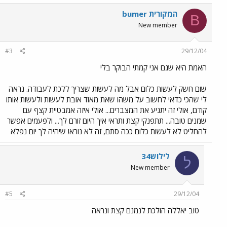
bumer המקורית
B
New member
#3
29/12/04
האמת היא שגם אני קמתי הבוקר בלי
שום חשק לעשות כלום אבל מה לעשות שצריך ללכת לעבודה. נראה
לי שהכי כדאי לחשוב על משהו שאת מאוד אובת לעשות ולעשות אותו
קודם, אולי זה יתניע את המצברים... אולי איזה אמבטיית קצף עם
שמנים טובה... תתפנקי קצת ותראי איך היום זורם לך... ולפעמים אפשר
להחליט לא לעשות כלום ככה סתם, זה לא נורא! שיהיה לך יום נפלא
לילוש34
ל
New member
#5
29/12/04
טוב יאללה הולכת לנמנם קצת ונראה