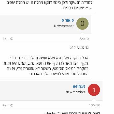
למחלת הנשיקה ולכן ציינתי דווקא מחלה זו. יש מחלת יאפים
יש אפשרויות נוספות.
0 אור 0
0
New member
#6
8/9/10
מי כמוני יודע
אבל במקרה של רופא שלא עושה תהליך בדיקות יסודי
ומקיף, רצוי מאד להחליף את הרופא. כמובן שאם היא תלווה
במקביל בטיפול הוליסטי, בשיטה לא אזוטרית מדי, אז גם
המטפל מכיר ויודע לסייע בהליך האבחוני.
נעמי66
נ
New member
#9
10/9/10
לאור, לטוואי ולאחרים שענו ל adoshe