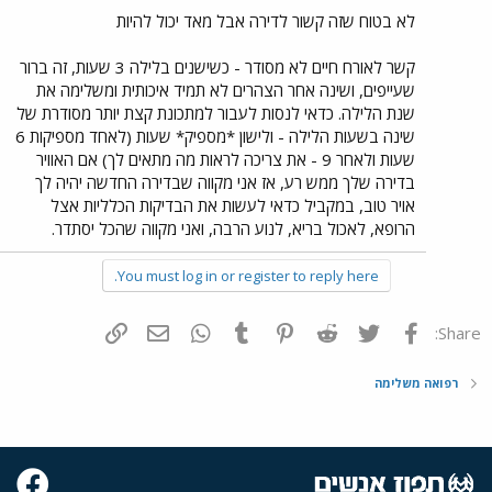
לא בטוח שזה קשור לדירה אבל מאד יכול להיות
קשר לאורח חיים לא מסודר - כשישנים בלילה 3 שעות, זה ברור
שעייפים, ושינה אחר הצהרים לא תמיד איכותית ומשלימה את
שנת הלילה. כדאי לנסות לעבור למתכונת קצת יותר מסודרת של
שינה בשעות הלילה - ולישון *מספיק* שעות (לאחד מספיקות 6
שעות ולאחר 9 - את צריכה לראות מה מתאים לך) אם האוויר
בדירה שלך ממש רע, אז אני מקווה שבדירה החדשה יהיה לך
אויר טוב, במקביל כדאי לעשות את הבדיקות הכלליות אצל
הרופא, לאכול בריא, לנוע הרבה, ואני מקווה שהכל יסתדר.
You must log in or register to reply here.
פייסבוק
Twitter
Reddit
Pinterest
Tumblr
WhatsApp
דואר אלקטרוני
הוסף קישור
Share:
רפואה משלימה