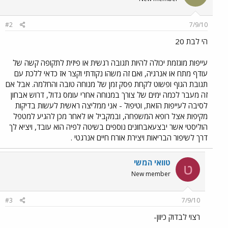
#2
7/9/10
הי לבת 20
עייפות מוגזמת יכולה להיות תגובה רגשית או פיזית לתקופה קשה של
עודף מתח או אנרגיה, ואם זה משהו נקודתי וקצר אז כדאי ללכת עם
תגובת הגוף ופשוט לקחת פסק זמן של מנוחה טובה והחלמה. אבל אם
זה מעבר לכמה ימים של צורך במנוחה אחרי עומס גדול, דרוש אבחון
לסיבה לעייפות הזאת, וטיפול - אני ממליצה ראשית לעשות בדיקות
מקיפות אצל רופא המשפחה, ובמקביל או לאחר מכן להגיע למטפל
הוליסטי אשר יבצעאבחונים נוספים בשיטה לפיה הוא עובד, ויציא לך
דרך לשיפור הבריאות ויצירת אורח חיים אנרגטי .
טוואי המשי
ט
New member
#3
7/9/10
רצוי לבדוק כיוון-