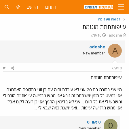
התחבר
הירשם
רפואה משלימה
עייפותתתת מוגזמת
פ
פ
7/9/10
adoshe
ו
ו
ת
ר
adoshe
A
ח
ס
New member
ה
ם
נ
ב
ו
ת
#1
7/9/10
ש
א
א
ר
עייפותתתת מוגזמת
י
ך
היי אני בחורה בת 20 אני לא עובדת וחיה עם בן זוגי בתקופה האחרונה
אני כמעט כל הזמן יושנתתת זה נורא אני ממש מרגישה עייפות זה הורס לי
ומשבש לי את כל היום ... אני לא בדיכאון ההפך אני כן רוצה לקום אבל
אני ממש מרגישה עייפות ....ואני יושנת כמה שבא לי ....
0 אור 0
0
New member