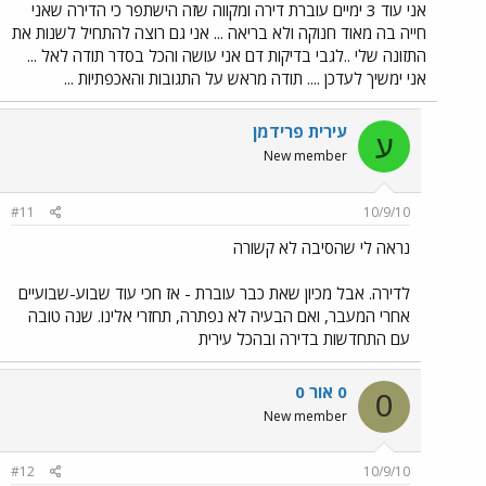
אני עוד 3 ימיים עוברת דירה ומקווה שזה הישתפר כי הדירה שאני
חייה בה מאוד חנוקה ולא בריאה ... אני גם רוצה להתחיל לשנות את
התזונה שלי ..לגבי בדיקות דם אני עושה והכל בסדר תודה לאל ...
אני ימשיך לעדכן .... תודה מראש על התגובות והאכפתיות ...
עירית פרידמן
ע
New member
#11
10/9/10
נראה לי שהסיבה לא קשורה
לדירה. אבל מכיון שאת כבר עוברת - אז חכי עוד שבוע-שבועיים
אחרי המעבר, ואם הבעיה לא נפתרה, תחזרי אלינו. שנה טובה
עם התחדשות בדירה ובהכל עירית
0 אור 0
0
New member
#12
10/9/10