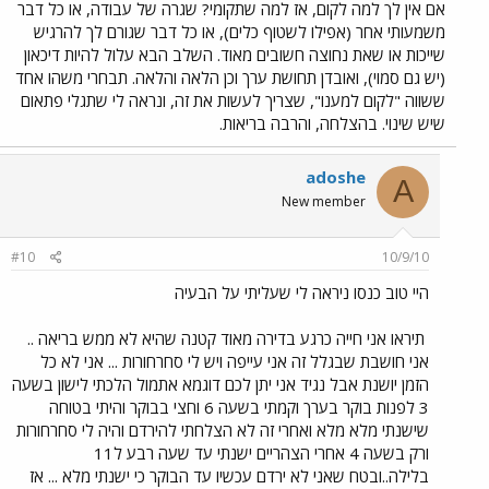
אם אין לך למה לקום, אז למה שתקומי? שגרה של עבודה, או כל דבר
משמעותי אחר (אפילו לשטוף כלים), או כל דבר שגורם לך להרגיש
שייכות או שאת נחוצה חשובים מאוד. השלב הבא עלול להיות דיכאון
(יש גם סמוי), ואובדן תחושת ערך וכן הלאה והלאה. תבחרי משהו אחד
ששווה "לקום למענו", שצריך לעשות את זה, ונראה לי שתגלי פתאום
שיש שינוי. בהצלחה, והרבה בריאות.
adoshe
A
New member
#10
10/9/10
היי טוב כנסו ניראה לי שעליתי על הבעיה
תיראו אני חייה כרגע בדירה מאוד קטנה שהיא לא ממש בריאה ..
אני חושבת שבגלל זה אני עייפה ויש לי סחרחורות ... אני לא כל
הזמן יושנת אבל נגיד אני יתן לכם דוגמא אתמול הלכתי לישון בשעה
3 לפנות בוקר בערך וקמתי בשעה 6 וחצי בבוקר והיתי בטוחה
שישנתי מלא מלא ואחרי זה לא הצלחתי להירדם והיה לי סחרחורות
ורק בשעה 4 אחרי הצהריים ישנתי עד שעה רבע ל11
בלילה..ובטח שאני לא ירדם עכשיו עד הבוקר כי ישנתי מלא ... אז