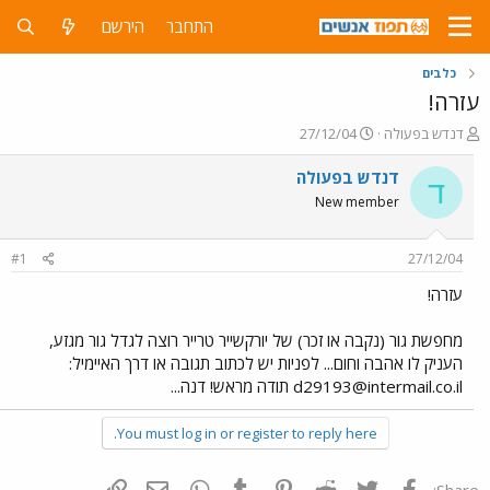
התחבר
הירשם
כלבים
עזרה!
פ
פ
דנדש בפעולה
27/12/04
ו
ו
ת
ר
דנדש בפעולה
ד
ח
ס
New member
ה
ם
נ
ב
ו
ת
#1
27/12/04
ש
א
א
ר
עזרה!
י
ך
מחפשת גור (נקבה או זכר) של יורקשייר טרייר רוצה לגדל גור מגזע,
העניק לו אהבה וחום... לפניות יש לכתוב תגובה או דרך האיימיל:
d29193@intermail.co.il
תודה מראש! דנה...
You must log in or register to reply here.
פייסבוק
Twitter
Reddit
Pinterest
Tumblr
WhatsApp
דואר אלקטרוני
הוסף קישור
Share: