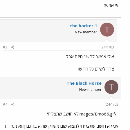
אי אפשר
the hacker 1
T
New member
#3
24/1/03
אולי אפשר להשיג חינם אבל
צריך לשלם כל חודש!
The Black Horse
T
New member
#4
24/1/03
../images/Emo66.gifלא חושב שתצליחי
אני לא חושב שתצליחי למצוא שום משחק שהוא בחינם ןהוא מסדרת