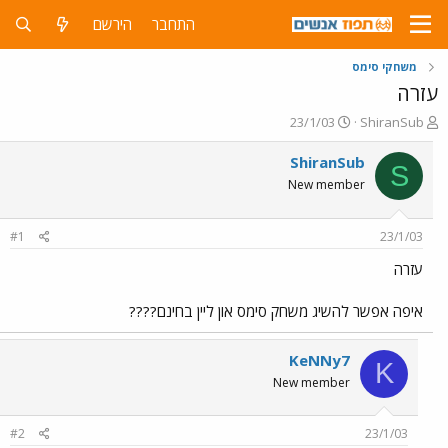
התחבר
הירשם
משחקי סימס
עזרה
פ
פ
23/1/03
ShiranSub
ו
ו
ת
ר
ShiranSub
S
ח
ס
New member
ה
ם
נ
ב
ו
ת
#1
23/1/03
ש
א
א
ר
עזרה
י
ך
איפה אפשר להשיג משחק סימס און ליין בחינם????
KeNNy7
K
New member
#2
23/1/03