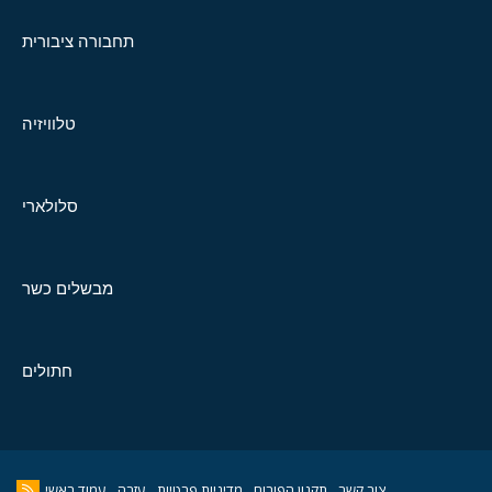
תחבורה ציבורית
טלוויזיה
סלולארי
מבשלים כשר
חתולים
צור קשר
תקנון הפורום
מדיניות פרטיות
עזרה
עמוד ראשי