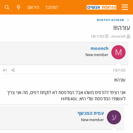
התחבר
הירשם
אינטרנט-דפדפנים
עזרה!!!
פ
פ
18/1/03
moonch
ו
ו
ת
ר
moonch
M
ח
ס
New member
ה
ם
נ
ב
ו
ת
#1
18/1/03
ש
א
א
ר
עזרה!!!
י
ך
אני רציתי להדפיס משהו אבל המדפסת לא לוקחת דפים, מה אני צריך
לעשות? המדפסת שלי היא: HP840c
עמית המכשף
ע
New member