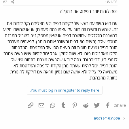
#2
18/1/03
נסה לזהות יותר בפירוט את התקלה
אם היא משמיעה רעש של לקיחת דפים ולא מצליחה (קל לזהות את
זה.. שומעים ורואים וזה חוזר על עצמו כמה פעמים) אז או שמשהו תקוע
במערכת הגלגלים שמושכת דפים או שאין מספיק נייר בשביל המבנה
הנוכחי שלה (תשים 50 דפים ותאוורר אותם היטב). לפעמים מערכת
הזנת הנייר נפגעת סופית וזה בעצם הסו של המדפסת. המדפסות
הללו מאד זולות כיום. לא שווה לתקן. אבל יכול להיות שיש בעיה אחרת
לגמרי. דיו, דרייבר וכו´. נסה לוודא שהבעיה מונחת בתחום פיזי של
הזנת הנייר. יכול להיות שאתה נותן פקודת הדפסה והמדפסת לא
משמיעה כל צליל ולא עושה שום נסיון. תראה אם דולקת לה נורית
כתומה מהבהבת.
You must log in or register to reply here.
פייסבוק
Twitter
Reddit
Pinterest
Tumblr
WhatsApp
דואר אלקטרוני
הוסף קישור
Share:
אינטרנט-דפדפנים